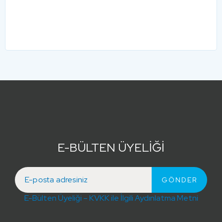
E-BÜLTEN ÜYELİĞİ
E-Bülten Üyeliği – KVKK ile İlgili Aydınlatma Metni