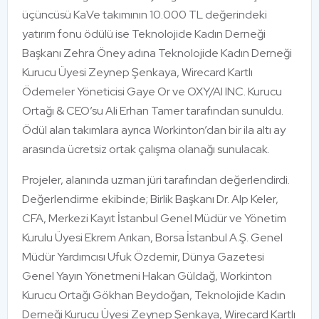
üçüncüsü KaVe takımının 10.000 TL değerindeki
yatırım fonu ödülü ise Teknolojide Kadın Derneği
Başkanı Zehra Öney adına Teknolojide Kadın Derneği
Kurucu Üyesi Zeynep Şenkaya, Wirecard Kartlı
Ödemeler Yöneticisi Gaye Or ve OXY/AI INC. Kurucu
Ortağı & CEO’su Ali Erhan Tamer tarafından sunuldu.
Ödül alan takımlara ayrıca Workinton’dan bir ila altı ay
arasında ücretsiz ortak çalışma olanağı sunulacak.
Projeler, alanında uzman jüri tarafından değerlendirdi.
Değerlendirme ekibinde; Birlik Başkanı Dr. Alp Keler,
CFA, Merkezi Kayıt İstanbul Genel Müdür ve Yönetim
Kurulu Üyesi Ekrem Arıkan, Borsa İstanbul A.Ş. Genel
Müdür Yardımcısı Ufuk Özdemir, Dünya Gazetesi
Genel Yayın Yönetmeni Hakan Güldağ, Workinton
Kurucu Ortağı Gökhan Beydoğan, Teknolojide Kadın
Derneği Kurucu Üyesi Zeynep Şenkaya, Wirecard Kartlı