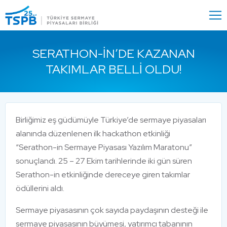
Menu
Close
SERATHON-IN’DE KAZANAN
TAKIMLAR BELLI OLDU!
Birliğimiz eş güdümüyle Türkiye’de sermaye piyasaları
alanında düzenlenen ilk hackathon etkinliği
“Serathon-in Sermaye Piyasası Yazılım Maratonu”
sonuçlandı. 25 – 27 Ekim tarihlerinde iki gün süren
Serathon-in etkinliğinde dereceye giren takımlar
ödüllerini aldı.
Sermaye piyasasının çok sayıda paydaşının desteği ile
sermaye piyasasının büyümesi, yatırımcı tabanının