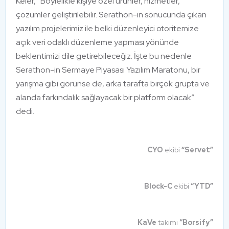
Keler, “Böylelikle kişiye özel ürünler, hizmetler,
çözümler geliştirilebilir. Serathon-in sonucunda çıkan
yazılım projelerimiz ile belki düzenleyici otoritemize
açık veri odaklı düzenleme yapması yönünde
beklentimizi dile getirebileceğiz. İşte bu nedenle
Serathon-in Sermaye Piyasası Yazılım Maratonu, bir
yarışma gibi görünse de, arka tarafta birçok grupta ve
alanda farkındalık sağlayacak bir platform olacak”
dedi.
CYO
ekibi
“Servet”
Block-C
ekibi
“YTD”
KaVe
takımı
“Borsify”