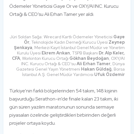
Ödemeler Yöneticisi Gaye Or ve OXY/AI INC. Kurucu
Ortağı & CEO’su Ali Erhan Tamer yer aldı.
Jüri Soldan Sağa: Wirecard Kartlı Ödemeler Yöneticisi
Gaye
Ör
, Teknolojide Kadın Derneği Kurucu Üyesi
Zeynep
Şenkaya
, Merkezi Kayıt İstanbul Genel Müdür ve Yönetim
Kurulu Üyesi
Ekrem Arıkan
, TSPB Başkanı
Dr. Alp Keler,
CFA
, Workinton Kurucu Ortağı
Gökhan Beydoğan
, OXY/AI
INC. Kurucu Ortağı & CEO’su
Ali Erhan Tamer
, Dünya
Gazetesi Genel Yayın Yönetmeni
Hakan Güldağ
, Borsa
İstanbul A.Ş. Genel Müdür Yardımcısı
Ufuk Özdemir
Türkiye’nin farklı bölgelerinden 54 takım, 148 kişinin
başvurduğu Serathon-in’de finale kalan 23 takım, iki
gün süren yazılım maratonunun sonunda sermaye
piyasaları özelinde geliştirdikleri birbirinden değerli
projeler ortaya koydu.