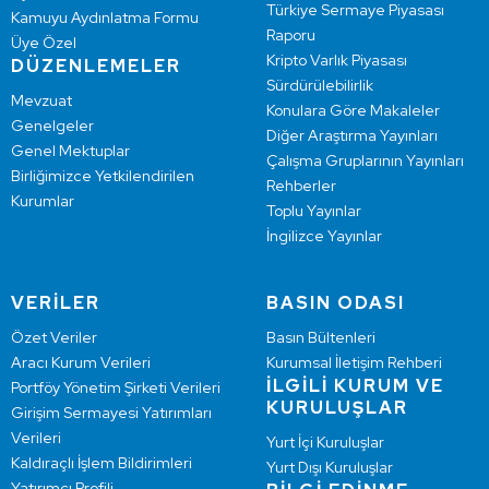
Türkiye Sermaye Piyasası
Kamuyu Aydınlatma Formu
Raporu
Üye Özel
Kripto Varlık Piyasası
DÜZENLEMELER
Sürdürülebilirlik
Mevzuat
Konulara Göre Makaleler
Genelgeler
Diğer Araştırma Yayınları
Genel Mektuplar
Çalışma Gruplarının Yayınları
Birliğimizce Yetkilendirilen
Rehberler
Kurumlar
Toplu Yayınlar
İngilizce Yayınlar
VERİLER
BASIN ODASI
Özet Veriler
Basın Bültenleri
Aracı Kurum Verileri
Kurumsal İletişim Rehberi
İLGİLİ KURUM VE
Portföy Yönetim Şirketi Verileri
KURULUŞLAR
Girişim Sermayesi Yatırımları
Verileri
Yurt İçi Kuruluşlar
Kaldıraçlı İşlem Bildirimleri
Yurt Dışı Kuruluşlar
Yatırımcı Profili