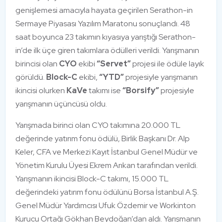
genişlemesi amacıyla hayata geçirilen Serathon-in
Sermaye Piyasası Yazılım Maratonu sonuçlandı. 48
saat boyunca 23 takımın kıyasıya yarıştığı Serathon-
in’de ilk üçe giren takımlara ödülleri verildi. Yarışmanın
birincisi olan
CYO
ekibi
“Servet”
projesi ile ödüle layık
görüldü.
Block-C
ekibi,
“YTD”
projesiyle yarışmanın
ikincisi olurken
KaVe
takımı ise
“Borsify”
projesiyle
yarışmanın üçüncüsü oldu.
Yarışmada birinci olan CYO takımına 20.000 TL
değerinde yatırım fonu ödülü, Birlik Başkanı Dr. Alp
Keler, CFA ve Merkezi Kayıt İstanbul Genel Müdür ve
Yönetim Kurulu Üyesi Ekrem Arıkan tarafından verildi.
Yarışmanın ikincisi Block-C takımı, 15.000 TL
değerindeki yatırım fonu ödülünü Borsa İstanbul A.Ş.
Genel Müdür Yardımcısı Ufuk Özdemir ve Workinton
Kurucu Ortağı Gökhan Beydoğan’dan aldı. Yarışmanın