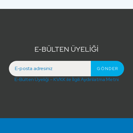
E-BÜLTEN ÜYELİĞİ
E-Bülten Üyeliği – KVKK ile İlgili Aydınlatma Metni