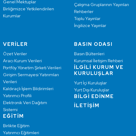
Genel Mektuplar
Çalışma Gruplarının Yayınları
Birliğimizce Yetkilendirilen
Rehberler
Kurumlar
Toplu Yayınlar
İngilizce Yayınlar
VERİLER
BASIN ODASI
Özet Veriler
Basın Bültenleri
Aracı Kurum Verileri
Kurumsal İletişim Rehberi
İLGİLİ KURUM VE
Portföy Yönetim Şirketi Verileri
KURULUŞLAR
Girişim Sermayesi Yatırımları
Verileri
Yurt İçi Kuruluşlar
Kaldıraçlı İşlem Bildirimleri
Yurt Dışı Kuruluşlar
Yatırımcı Profili
BİLGİ EDİNME
Elektronik Veri Dağıtım
İLETİŞİM
Sistemi
EĞİTİM
Birlikte Eğitim
Yatırımcı Eğitimleri