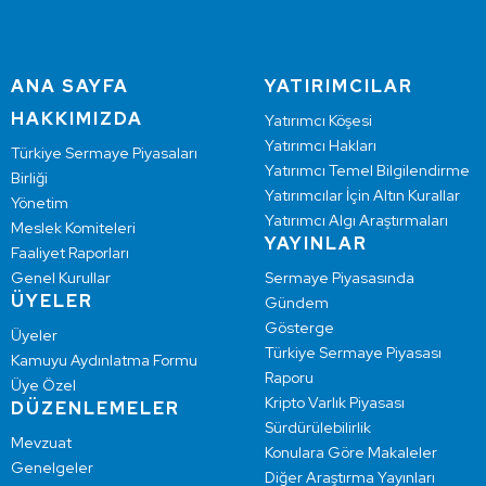
ANA SAYFA
YATIRIMCILAR
HAKKIMIZDA
Yatırımcı Köşesi
Yatırımcı Hakları
Türkiye Sermaye Piyasaları
Yatırımcı Temel Bilgilendirme
Birliği
Yatırımcılar İçin Altın Kurallar
Yönetim
Yatırımcı Algı Araştırmaları
Meslek Komiteleri
YAYINLAR
Faaliyet Raporları
Genel Kurullar
Sermaye Piyasasında
ÜYELER
Gündem
Gösterge
Üyeler
Türkiye Sermaye Piyasası
Kamuyu Aydınlatma Formu
Raporu
Üye Özel
Kripto Varlık Piyasası
DÜZENLEMELER
Sürdürülebilirlik
Mevzuat
Konulara Göre Makaleler
Genelgeler
Diğer Araştırma Yayınları