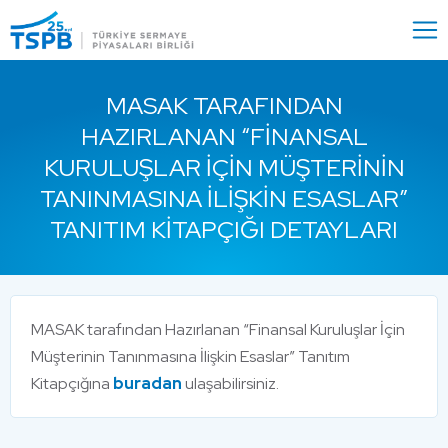
Menu
Close
MASAK TARAFINDAN
HAZIRLANAN “FINANSAL
KURULUŞLAR İÇIN MÜŞTERININ
TANINMASINA İLIŞKIN ESASLAR”
TANITIM KITAPÇIĞI DETAYLARI
MASAK tarafından Hazırlanan “Finansal Kuruluşlar İçin
Müşterinin Tanınmasına İlişkin Esaslar” Tanıtım
Kitapçığına
buradan
ulaşabilirsiniz.