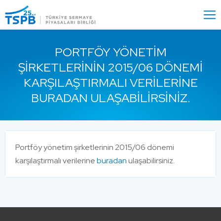
Menu
Close
PORTFÖY YÖNETIM
ŞIRKETLERININ 2015/06 DÖNEMI
KARŞILAŞTIRMALI VERILERINE
BURADAN ULAŞABILIRSINIZ.
Portföy yönetim şirketlerinin 2015/06 dönemi
karşılaştırmalı verilerine
buradan
ulaşabilirsiniz.