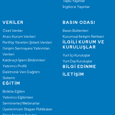
Toplu Yayınlar
İngilizce Yayınlar
VERİLER
BASIN ODASI
Özet Veriler
Basın Bültenleri
Aracı Kurum Verileri
Kurumsal İletişim Rehberi
İLGİLİ KURUM VE
Portföy Yönetim Şirketi Verileri
KURULUŞLAR
Girişim Sermayesi Yatırımları
Verileri
Yurt İçi Kuruluşlar
Kaldıraçlı İşlem Bildirimleri
Yurt Dışı Kuruluşlar
Yatırımcı Profili
BİLGİ EDİNME
Elektronik Veri Dağıtım
İLETİŞİM
Sistemi
EĞİTİM
Birlikte Eğitim
Yatırımcı Eğitimleri
Seminerler/Webinarlar
Üyelerimizin Stajyer Politikaları