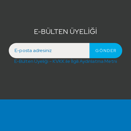
E-BÜLTEN ÜYELİĞİ
E-Bülten Üyeliği – KVKK ile İlgili Aydınlatma Metni