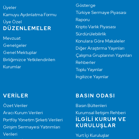
Gösterge
Üyeler
Türkiye Sermaye Piyasası
Kamuyu Aydınlatma Formu
Raporu
Üye Özel
Kripto Varlık Piyasası
DÜZENLEMELER
Sürdürülebilirlik
Mevzuat
Konulara Göre Makaleler
Genelgeler
Diğer Araştırma Yayınları
Genel Mektuplar
Çalışma Gruplarının Yayınları
Birliğimizce Yetkilendirilen
Rehberler
Kurumlar
Toplu Yayınlar
İngilizce Yayınlar
VERİLER
BASIN ODASI
Özet Veriler
Basın Bültenleri
Aracı Kurum Verileri
Kurumsal İletişim Rehberi
İLGİLİ KURUM VE
Portföy Yönetim Şirketi Verileri
KURULUŞLAR
Girişim Sermayesi Yatırımları
Verileri
Yurt İçi Kuruluşlar