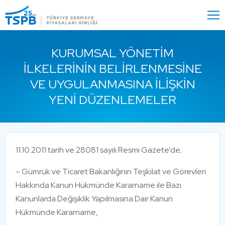
Menu
Close
KURUMSAL YÖNETIM
İLKELERININ BELIRLENMESINE
VE UYGULANMASINA İLIŞKIN
YENI DÜZENLEMELER
11.10.2011 tarih ve 28081 sayılı Resmi Gazete’de;
– Gümrük ve Ticaret Bakanlığının Teşkilat ve Görevleri
Hakkında Kanun Hükmünde Kararname ile Bazı
Kanunlarda Değişiklik Yapılmasına Dair Kanun
Hükmünde Kararname,