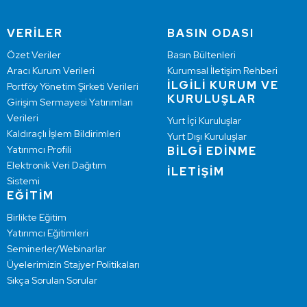
VERİLER
BASIN ODASI
Özet Veriler
Basın Bültenleri
Aracı Kurum Verileri
Kurumsal İletişim Rehberi
İLGİLİ KURUM VE
Portföy Yönetim Şirketi Verileri
KURULUŞLAR
Girişim Sermayesi Yatırımları
Verileri
Yurt İçi Kuruluşlar
Kaldıraçlı İşlem Bildirimleri
Yurt Dışı Kuruluşlar
Yatırımcı Profili
BİLGİ EDİNME
Elektronik Veri Dağıtım
İLETİŞİM
Sistemi
EĞİTİM
Birlikte Eğitim
Yatırımcı Eğitimleri
Seminerler/Webinarlar
Üyelerimizin Stajyer Politikaları
Sıkça Sorulan Sorular