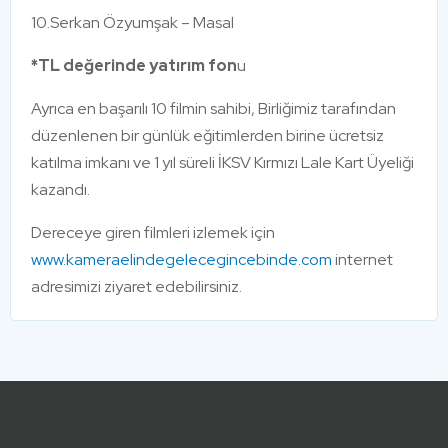
10.Serkan Özyumşak – Masal
*TL değerinde yatırım fon
u
Ayrıca en başarılı 10 filmin sahibi, Birliğimiz tarafından
düzenlenen bir günlük eğitimlerden birine ücretsiz
katılma imkanı ve 1 yıl süreli İKSV Kırmızı Lale Kart Üyeliği
kazandı.
Dereceye giren filmleri izlemek için
www.kameraelindegelecegincebinde.com
internet
adresimizi ziyaret edebilirsiniz.