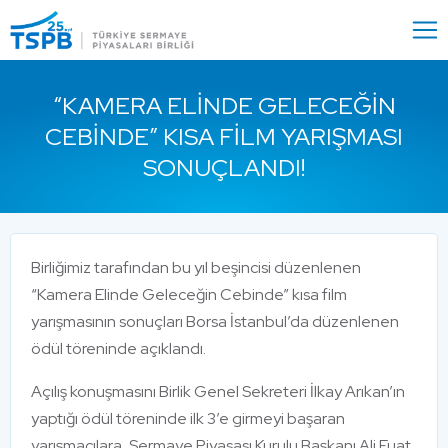
Menu
Close
“KAMERA ELINDE GELECEĞIN
CEBINDE” KISA FILM YARIŞMASI
SONUÇLANDI!
Birliğimiz tarafından bu yıl beşincisi düzenlenen
“Kamera Elinde Geleceğin Cebinde” kısa film
yarışmasının sonuçları Borsa İstanbul’da düzenlenen
ödül töreninde açıklandı.
Açılış konuşmasını Birlik Genel Sekreteri İlkay Arıkan’ın
yaptığı ödül töreninde ilk 3’e girmeyi başaran
yarışmacılara, Sermaye Piyasası Kurulu Başkanı Ali Fuat