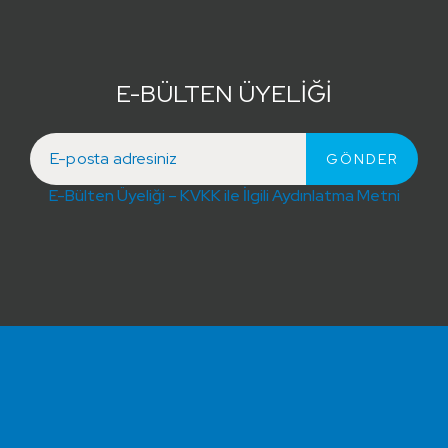
E-BÜLTEN ÜYELİĞİ
E-Bülten Üyeliği – KVKK ile İlgili Aydınlatma Metni