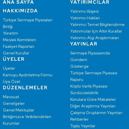
ANA SAYFA
YATIRIMCILAR
HAKKIMIZDA
Yatırımcı Köşesi
Yatırımcı Hakları
Türkiye Sermaye Piyasaları
Yatırımcı Temel Bilgilendirme
Birliği
Yatırımcılar İçin Altın Kurallar
Yönetim
Yatırımcı Algı Araştırmaları
Meslek Komiteleri
YAYINLAR
Faaliyet Raporları
Genel Kurullar
Sermaye Piyasasında
ÜYELER
Gündem
Gösterge
Üyeler
Türkiye Sermaye Piyasası
Kamuyu Aydınlatma Formu
Raporu
Üye Özel
Kripto Varlık Piyasası
DÜZENLEMELER
Sürdürülebilirlik
Mevzuat
Konulara Göre Makaleler
Genelgeler
Diğer Araştırma Yayınları
Genel Mektuplar
Çalışma Gruplarının Yayınları
Birliğimizce Yetkilendirilen
Rehberler
Kurumlar
Toplu Yayınlar