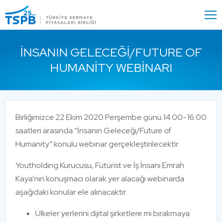
Menu
Close
İNSANIN GELECEĞI/FUTURE OF
HUMANITY WEBINARI
Birliğimizce 22 Ekim 2020 Perşembe günü 14:00-16:00
saatleri arasında “İnsanın Geleceği/Future of
Humanity” konulu webinar gerçekleştirilecektir.
Youtholding Kurucusu, Fütürist ve İş İnsanı Emrah
Kaya’nın konuşmacı olarak yer alacağı webinarda
aşağıdaki konular ele alınacaktır.
Ülkeler yerlerini dijital şirketlere mi bırakmaya