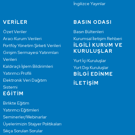
İngilizce Yayınlar
VERİLER
BASIN ODASI
Özet Veriler
Basın Bültenleri
Aracı Kurum Verileri
Kurumsal İletişim Rehberi
İLGİLİ KURUM VE
Portföy Yönetim Şirketi Verileri
KURULUŞLAR
Girişim Sermayesi Yatırımları
Verileri
Yurt İçi Kuruluşlar
Kaldıraçlı İşlem Bildirimleri
Yurt Dışı Kuruluşlar
Yatırımcı Profili
BİLGİ EDİNME
Elektronik Veri Dağıtım
İLETİŞİM
Sistemi
EĞİTİM
Birlikte Eğitim
Yatırımcı Eğitimleri
Seminerler/Webinarlar
Üyelerimizin Stajyer Politikaları
Sıkça Sorulan Sorular