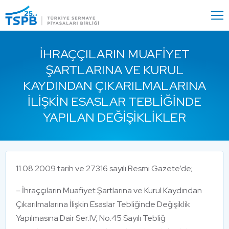
Menu
Close
İHRAÇÇILARIN MUAFIYET
ŞARTLARINA VE KURUL
KAYDINDAN ÇIKARILMALARINA
İLIŞKIN ESASLAR TEBLIĞINDE
YAPILAN DEĞIŞIKLIKLER
11.08.2009 tarih ve 27316 sayılı Resmi Gazete’de;
– İhraççıların Muafiyet Şartlarına ve Kurul Kaydından
Çıkarılmalarına İlişkin Esaslar Tebliğinde Değişiklik
Yapılmasına Dair Ser:IV, No:45 Sayılı Tebliğ