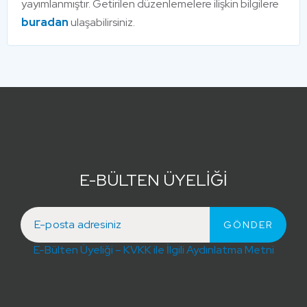
yayımlanmıştır. Getirilen düzenlemelere ilişkin bilgilere
buradan
ulaşabilirsiniz.
E-BÜLTEN ÜYELİĞİ
E-Bülten Üyeliği – KVKK ile İlgili Aydınlatma Metni