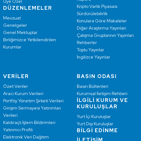
Üye Özel
Kripto Varlık Piyasası
DÜZENLEMELER
Sürdürülebilirlik
Mevzuat
Konulara Göre Makaleler
Genelgeler
Diğer Araştırma Yayınları
Genel Mektuplar
Çalışma Gruplarının Yayınları
Birliğimizce Yetkilendirilen
Rehberler
Kurumlar
Toplu Yayınlar
İngilizce Yayınlar
VERİLER
BASIN ODASI
Özet Veriler
Basın Bültenleri
Aracı Kurum Verileri
Kurumsal İletişim Rehberi
İLGİLİ KURUM VE
Portföy Yönetim Şirketi Verileri
KURULUŞLAR
Girişim Sermayesi Yatırımları
Verileri
Yurt İçi Kuruluşlar
Kaldıraçlı İşlem Bildirimleri
Yurt Dışı Kuruluşlar
Yatırımcı Profili
BİLGİ EDİNME
Elektronik Veri Dağıtım
İLETİŞİM