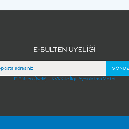
E-BÜLTEN ÜYELİĞİ
E-Bülten Üyeliği – KVKK ile İlgili Aydınlatma Metni