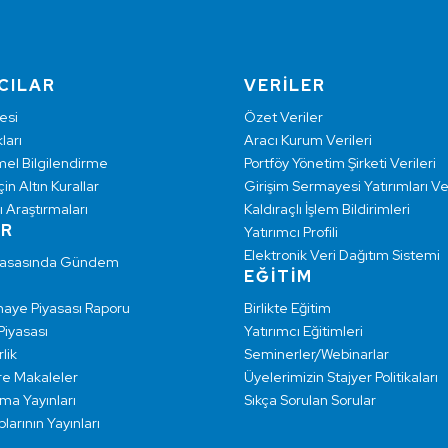
CILAR
VERİLER
esi
Özet Veriler
ları
Aracı Kurum Verileri
mel Bilgilendirme
Portföy Yönetim Şirketi Verileri
çin Altın Kurallar
Girişim Sermayesi Yatırımları Ver
ı Araştırmaları
Kaldıraçlı İşlem Bildirimleri
AR
Yatırımcı Profili
Elektronik Veri Dağıtım Sistemi
yasasında Gündem
EĞİTİM
maye Piyasası Raporu
Birlikte Eğitim
 Piyasası
Yatırımcı Eğitimleri
lik
Seminerler/Webinarlar
re Makaleler
Üyelerimizin Stajyer Politikaları
rma Yayınları
Sıkça Sorulan Sorular
larının Yayınları