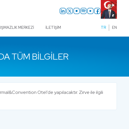
UŞMAZLIK MERKEZI
İLETIŞIM
TR
EN
DA TÜM BILGILER
rmal&Convention Otel’de yapılacaktır. Zirve ile ilgili