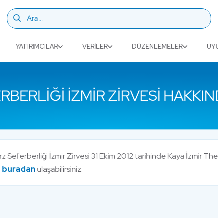
YATIRIMCILAR
VERILER
DÜZENLEMELER
UY
RBERLIĞI İZMIR ZIRVESI HAKKIN
z Seferberliği İzmir Zirvesi 31 Ekim 2012 tarihinde Kaya İzmir The
e
buradan
ulaşabilirsiniz.