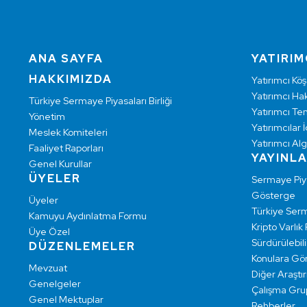
ANA SAYFA
YATIRIM
HAKKIMIZDA
Yatırımcı Köş
Yatırımcı Hak
Türkiye Sermaye Piyasaları Birliği
Yatırımcı Te
Yönetim
Yatırımcılar İ
Meslek Komiteleri
Yatırımcı Alg
Faaliyet Raporları
YAYINL
Genel Kurullar
ÜYELER
Sermaye Pi
Gösterge
Üyeler
Türkiye Ser
Kamuyu Aydınlatma Formu
Kripto Varlık
Üye Özel
Sürdürülebilir
DÜZENLEMELER
Konulara Gö
Mevzuat
Diğer Araştı
Genelgeler
Çalışma Grup
Genel Mektuplar
Rehberler