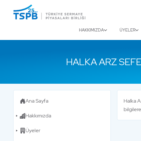
Menu
Close
HAKKIMIZDA
ÜYELER
HALKA ARZ SEFE
Ana Sayfa
Halka Ar
bilgiler
Hakkımızda
Üyeler