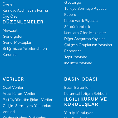
Gösterge
Üyeler
Türkiye Sermaye Piyasası
Kamuyu Aydınlatma Formu
Raporu
Üye Özel
Kripto Varlık Piyasası
DÜZENLEMELER
Sürdürülebilirlik
Mevzuat
Konulara Göre Makaleler
Genelgeler
Diğer Araştırma Yayınları
Genel Mektuplar
Çalışma Gruplarının Yayınları
Birliğimizce Yetkilendirilen
Rehberler
Kurumlar
Toplu Yayınlar
İngilizce Yayınlar
VERİLER
BASIN ODASI
Özet Veriler
Basın Bültenleri
Aracı Kurum Verileri
Kurumsal İletişim Rehberi
İLGİLİ KURUM VE
Portföy Yönetim Şirketi Verileri
KURULUŞLAR
Girişim Sermayesi Yatırımları
Verileri
Yurt İçi Kuruluşlar
Kaldıraçlı İşlem Bildirimleri