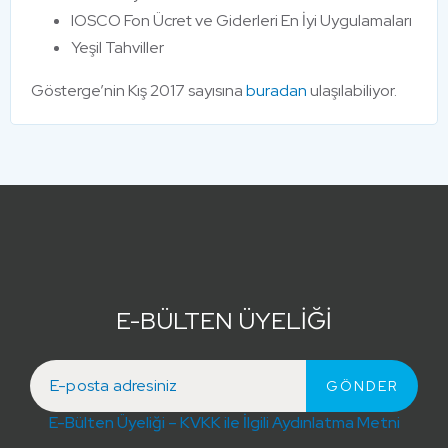
IOSCO Fon Ücret ve Giderleri En İyi Uygulamaları
Yeşil Tahviller
Gösterge’nin Kış 2017 sayısına
buradan
ulaşılabiliyor.
E-BÜLTEN ÜYELİĞİ
E-Bülten Üyeliği – KVKK ile İlgili Aydınlatma Metni