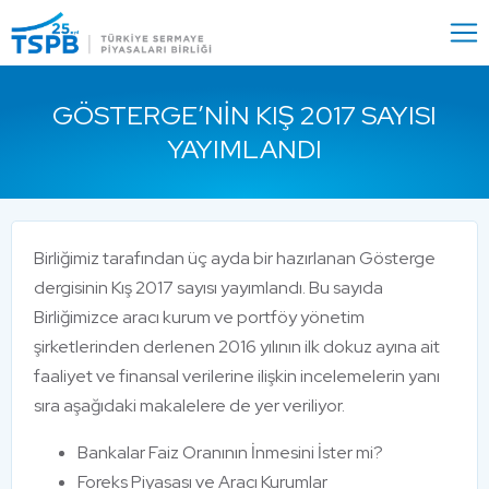
Menu
Close
GÖSTERGE’NIN KIŞ 2017 SAYISI
YAYIMLANDI
Birliğimiz tarafından üç ayda bir hazırlanan Gösterge
dergisinin Kış 2017 sayısı yayımlandı. Bu sayıda
Birliğimizce aracı kurum ve portföy yönetim
şirketlerinden derlenen 2016 yılının ilk dokuz ayına ait
faaliyet ve finansal verilerine ilişkin incelemelerin yanı
sıra aşağıdaki makalelere de yer veriliyor.
Bankalar Faiz Oranının İnmesini İster mi?
Foreks Piyasası ve Aracı Kurumlar