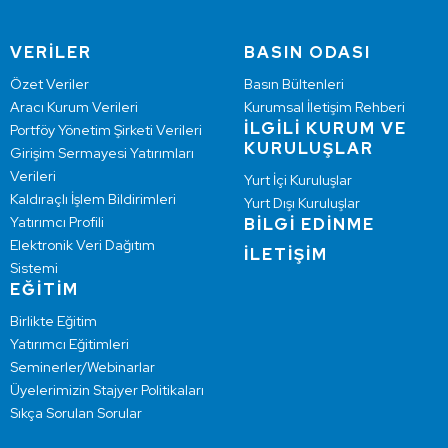
VERİLER
BASIN ODASI
Özet Veriler
Basın Bültenleri
Aracı Kurum Verileri
Kurumsal İletişim Rehberi
İLGİLİ KURUM VE
Portföy Yönetim Şirketi Verileri
KURULUŞLAR
Girişim Sermayesi Yatırımları
Verileri
Yurt İçi Kuruluşlar
Kaldıraçlı İşlem Bildirimleri
Yurt Dışı Kuruluşlar
Yatırımcı Profili
BİLGİ EDİNME
Elektronik Veri Dağıtım
İLETİŞİM
Sistemi
EĞİTİM
Birlikte Eğitim
Yatırımcı Eğitimleri
Seminerler/Webinarlar
Üyelerimizin Stajyer Politikaları
Sıkça Sorulan Sorular