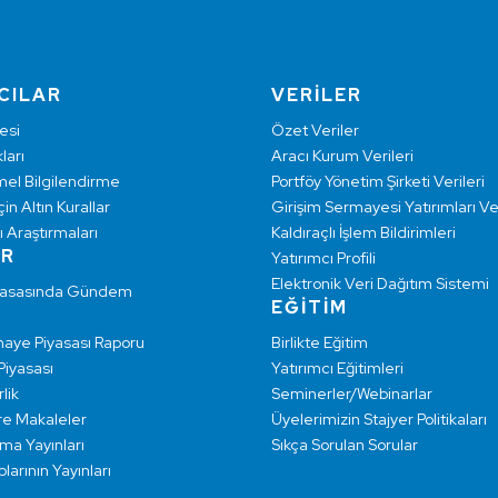
CILAR
VERİLER
esi
Özet Veriler
ları
Aracı Kurum Verileri
mel Bilgilendirme
Portföy Yönetim Şirketi Verileri
çin Altın Kurallar
Girişim Sermayesi Yatırımları Ver
ı Araştırmaları
Kaldıraçlı İşlem Bildirimleri
AR
Yatırımcı Profili
Elektronik Veri Dağıtım Sistemi
yasasında Gündem
EĞİTİM
maye Piyasası Raporu
Birlikte Eğitim
 Piyasası
Yatırımcı Eğitimleri
lik
Seminerler/Webinarlar
re Makaleler
Üyelerimizin Stajyer Politikaları
rma Yayınları
Sıkça Sorulan Sorular
larının Yayınları