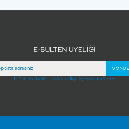
E-BÜLTEN ÜYELİĞİ
E-Bülten Üyeliği – KVKK ile İlgili Aydınlatma Metni