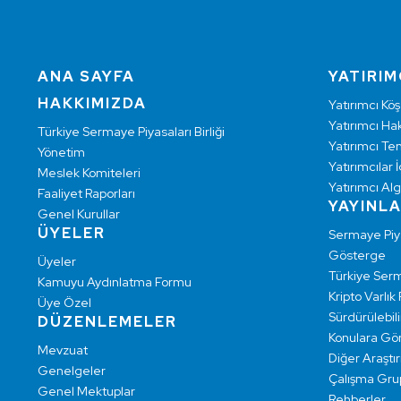
ANA SAYFA
YATIRIM
HAKKIMIZDA
Yatırımcı Köş
Yatırımcı Hak
Türkiye Sermaye Piyasaları Birliği
Yatırımcı Te
Yönetim
Yatırımcılar İ
Meslek Komiteleri
Yatırımcı Alg
Faaliyet Raporları
YAYINL
Genel Kurullar
ÜYELER
Sermaye Pi
Gösterge
Üyeler
Türkiye Ser
Kamuyu Aydınlatma Formu
Kripto Varlık
Üye Özel
Sürdürülebilir
DÜZENLEMELER
Konulara Gö
Mevzuat
Diğer Araştı
Genelgeler
Çalışma Grup
Genel Mektuplar
Rehberler