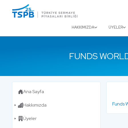
Menu
Close
HAKKIMIZDA
ÜYELER
FUNDS WORLD
Ana Sayfa
Funds W
Hakkımızda
Üyeler