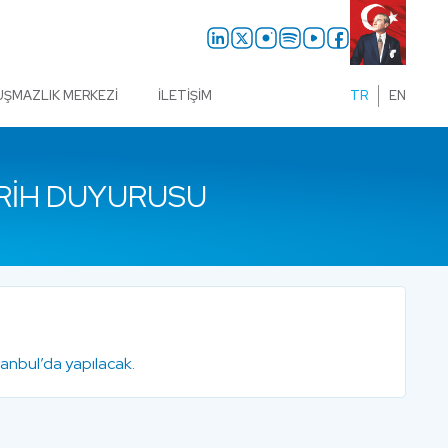
UŞMAZLIK MERKEZI
İLETIŞIM
TR
EN
RIH DUYURUSU
nbul’da yapılacak.