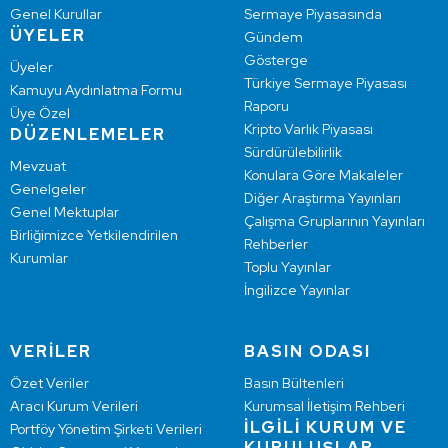
Genel Kurullar
Sermaye Piyasasında
ÜYELER
Gündem
Gösterge
Üyeler
Türkiye Sermaye Piyasası
Kamuyu Aydınlatma Formu
Raporu
Üye Özel
Kripto Varlık Piyasası
DÜZENLEMELER
Sürdürülebilirlik
Mevzuat
Konulara Göre Makaleler
Genelgeler
Diğer Araştırma Yayınları
Genel Mektuplar
Çalışma Gruplarının Yayınları
Birliğimizce Yetkilendirilen
Rehberler
Kurumlar
Toplu Yayınlar
İngilizce Yayınlar
VERİLER
BASIN ODASI
Özet Veriler
Basın Bültenleri
Aracı Kurum Verileri
Kurumsal İletişim Rehberi
İLGİLİ KURUM VE
Portföy Yönetim Şirketi Verileri
KURULUŞLAR