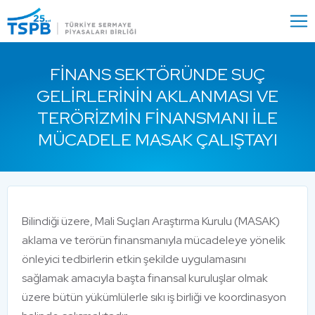
Menu
Close
FINANS SEKTÖRÜNDE SUÇ
GELIRLERININ AKLANMASI VE
TERÖRIZMIN FINANSMANI ILE
MÜCADELE MASAK ÇALIŞTAYI
Bilindiği üzere, Mali Suçları Araştırma Kurulu (MASAK)
aklama ve terörün finansmanıyla mücadeleye yönelik
önleyici tedbirlerin etkin şekilde uygulamasını
sağlamak amacıyla başta finansal kuruluşlar olmak
üzere bütün yükümlülerle sıkı iş birliği ve koordinasyon