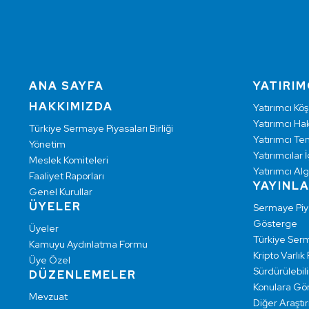
ANA SAYFA
YATIRIM
HAKKIMIZDA
Yatırımcı Köş
Yatırımcı Hak
Türkiye Sermaye Piyasaları Birliği
Yatırımcı Te
Yönetim
Yatırımcılar İ
Meslek Komiteleri
Yatırımcı Alg
Faaliyet Raporları
YAYINL
Genel Kurullar
ÜYELER
Sermaye Pi
Gösterge
Üyeler
Türkiye Ser
Kamuyu Aydınlatma Formu
Kripto Varlık
Üye Özel
Sürdürülebilir
DÜZENLEMELER
Konulara Gö
Mevzuat
Diğer Araştı