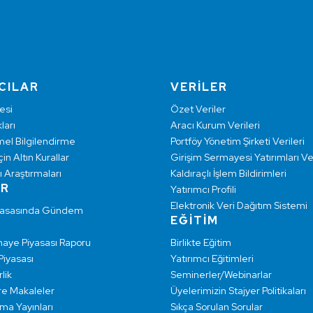
CILAR
VERİLER
esi
Özet Veriler
ları
Aracı Kurum Verileri
mel Bilgilendirme
Portföy Yönetim Şirketi Verileri
çin Altın Kurallar
Girişim Sermayesi Yatırımları Ver
ı Araştırmaları
Kaldıraçlı İşlem Bildirimleri
AR
Yatırımcı Profili
Elektronik Veri Dağıtım Sistemi
yasasında Gündem
EĞİTİM
maye Piyasası Raporu
Birlikte Eğitim
 Piyasası
Yatırımcı Eğitimleri
lik
Seminerler/Webinarlar
re Makaleler
Üyelerimizin Stajyer Politikaları
rma Yayınları
Sıkça Sorulan Sorular