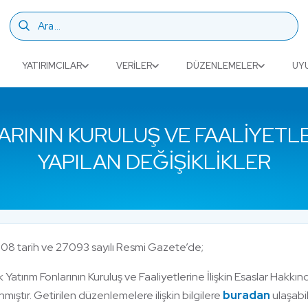
YATIRIMCILAR
VERILER
DÜZENLEMELER
UY
ARININ KURULUŞ VE FAALIYETL
YAPILAN DEĞIŞIKLIKLER
008 tarih ve 27093 sayılı Resmi Gazete’de;
k Yatırım Fonlarının Kuruluş ve Faaliyetlerine İlişkin Esaslar Hak
mıştır. Getirilen düzenlemelere ilişkin bilgilere
buradan
ulaşabili