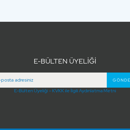
E-BÜLTEN ÜYELİĞİ
E-Bülten Üyeliği – KVKK ile İlgili Aydınlatma Metni