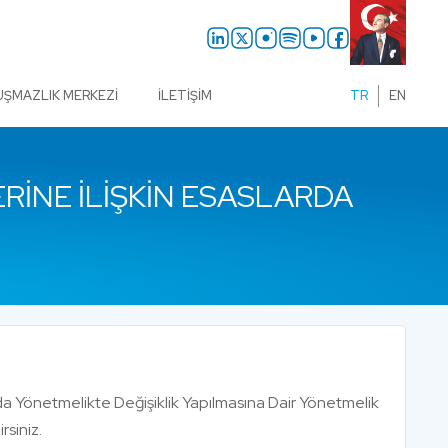
UŞMAZLIK MERKEZI
İLETIŞIM
TR
EN
ERINE İLIŞKIN ESASLARDA
kında Yönetmelikte Değişiklik Yapılmasına Dair Yönetmelik
rsiniz.