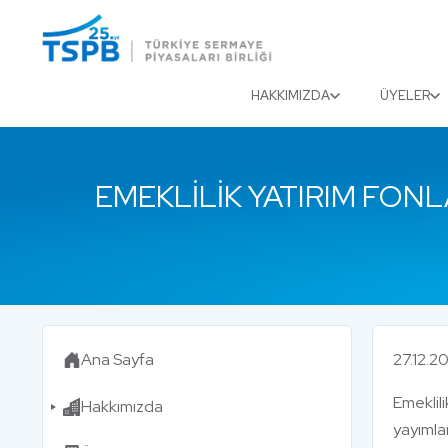
Menu
Close
HAKKIMIZDA
ÜYELER
EMEKLILIK YATIRIM FONL
Ana Sayfa
27.12.2
Emeklili
Hakkımızda
yayımlan