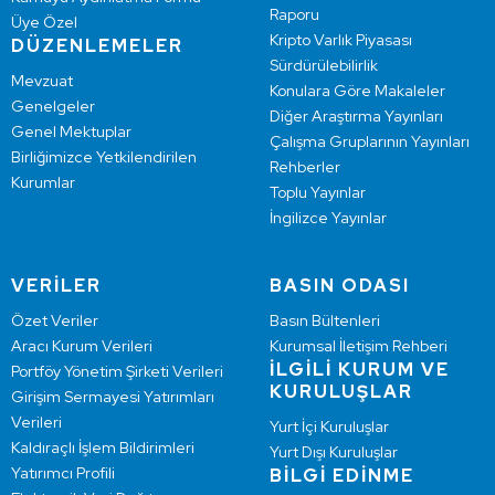
Raporu
Üye Özel
Kripto Varlık Piyasası
DÜZENLEMELER
Sürdürülebilirlik
Mevzuat
Konulara Göre Makaleler
Genelgeler
Diğer Araştırma Yayınları
Genel Mektuplar
Çalışma Gruplarının Yayınları
Birliğimizce Yetkilendirilen
Rehberler
Kurumlar
Toplu Yayınlar
İngilizce Yayınlar
VERİLER
BASIN ODASI
Özet Veriler
Basın Bültenleri
Aracı Kurum Verileri
Kurumsal İletişim Rehberi
İLGİLİ KURUM VE
Portföy Yönetim Şirketi Verileri
KURULUŞLAR
Girişim Sermayesi Yatırımları
Verileri
Yurt İçi Kuruluşlar
Kaldıraçlı İşlem Bildirimleri
Yurt Dışı Kuruluşlar
Yatırımcı Profili
BİLGİ EDİNME