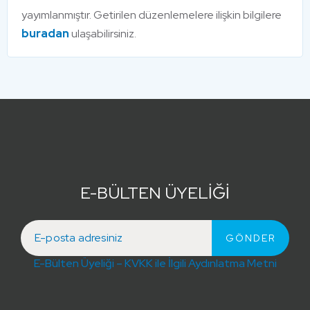
yayımlanmıştır. Getirilen düzenlemelere ilişkin bilgilere
buradan
ulaşabilirsiniz.
E-BÜLTEN ÜYELİĞİ
E-Bülten Üyeliği – KVKK ile İlgili Aydınlatma Metni