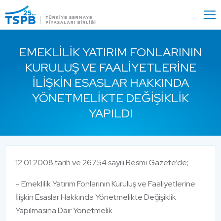
Menu
Close
EMEKLILIK YATIRIM FONLARININ
KURULUŞ VE FAALIYETLERINE
İLIŞKIN ESASLAR HAKKINDA
YÖNETMELIKTE DEĞIŞIKLIK
YAPILDI
12.01.2008 tarih ve 26754 sayılı Resmi Gazete’de;
– Emeklilik Yatırım Fonlarının Kuruluş ve Faaliyetlerine
İlişkin Esaslar Hakkında Yönetmelikte Değişiklik
Yapılmasına Dair Yönetmelik