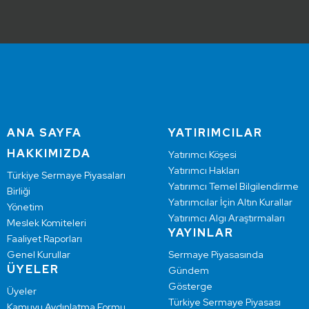
ANA SAYFA
YATIRIMCILAR
HAKKIMIZDA
Yatırımcı Köşesi
Yatırımcı Hakları
Türkiye Sermaye Piyasaları
Yatırımcı Temel Bilgilendirme
Birliği
Yatırımcılar İçin Altın Kurallar
Yönetim
Yatırımcı Algı Araştırmaları
Meslek Komiteleri
YAYINLAR
Faaliyet Raporları
Genel Kurullar
Sermaye Piyasasında
ÜYELER
Gündem
Gösterge
Üyeler
Türkiye Sermaye Piyasası
Kamuyu Aydınlatma Formu