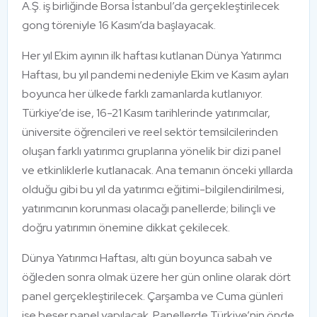
A.Ş. iş birliğinde Borsa İstanbul’da gerçekleştirilecek
gong töreniyle 16 Kasım’da başlayacak.
Her yıl Ekim ayının ilk haftası kutlanan Dünya Yatırımcı
Haftası, bu yıl pandemi nedeniyle Ekim ve Kasım ayları
boyunca her ülkede farklı zamanlarda kutlanıyor.
Türkiye’de ise, 16-21 Kasım tarihlerinde yatırımcılar,
üniversite öğrencileri ve reel sektör temsilcilerinden
oluşan farklı yatırımcı gruplarına yönelik bir dizi panel
ve etkinliklerle kutlanacak. Ana temanın önceki yıllarda
olduğu gibi bu yıl da yatırımcı eğitimi-bilgilendirilmesi,
yatırımcının korunması olacağı panellerde; bilinçli ve
doğru yatırımın önemine dikkat çekilecek.
Dünya Yatırımcı Haftası, altı gün boyunca sabah ve
öğleden sonra olmak üzere her gün online olarak dört
panel gerçekleştirilecek. Çarşamba ve Cuma günleri
ise beşer panel yapılacak. Panellerde Türkiye’nin önde