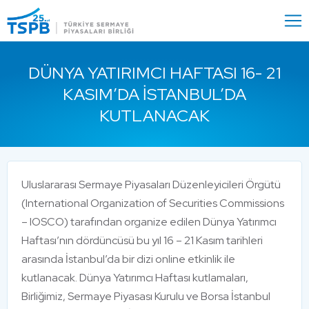
Menu
Close
DÜNYA YATIRIMCI HAFTASI 16- 21
KASIM’DA İSTANBUL’DA
KUTLANACAK
Uluslararası Sermaye Piyasaları Düzenleyicileri Örgütü
(International Organization of Securities Commissions
– IOSCO) tarafından organize edilen Dünya Yatırımcı
Haftası’nın dördüncüsü bu yıl 16 – 21 Kasım tarihleri
arasında İstanbul’da bir dizi online etkinlik ile
kutlanacak. Dünya Yatırımcı Haftası kutlamaları,
Birliğimiz, Sermaye Piyasası Kurulu ve Borsa İstanbul