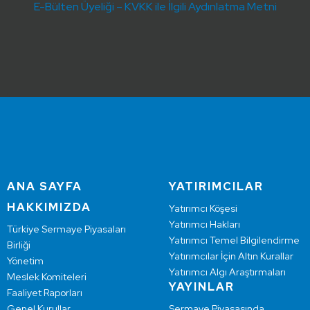
E-Bülten Üyeliği – KVKK ile İlgili Aydınlatma Metni
ANA SAYFA
YATIRIMCILAR
HAKKIMIZDA
Yatırımcı Köşesi
Yatırımcı Hakları
Türkiye Sermaye Piyasaları
Yatırımcı Temel Bilgilendirme
Birliği
Yatırımcılar İçin Altın Kurallar
Yönetim
Yatırımcı Algı Araştırmaları
Meslek Komiteleri
YAYINLAR
Faaliyet Raporları
Genel Kurullar
Sermaye Piyasasında