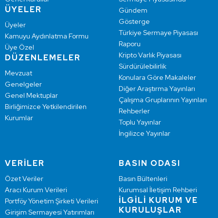
ÜYELER
Gündem
Gösterge
Üyeler
Türkiye Sermaye Piyasası
Kamuyu Aydınlatma Formu
Raporu
Üye Özel
Kripto Varlık Piyasası
DÜZENLEMELER
Sürdürülebilirlik
Mevzuat
Konulara Göre Makaleler
Genelgeler
Diğer Araştırma Yayınları
Genel Mektuplar
Çalışma Gruplarının Yayınları
Birliğimizce Yetkilendirilen
Rehberler
Kurumlar
Toplu Yayınlar
İngilizce Yayınlar
VERİLER
BASIN ODASI
Özet Veriler
Basın Bültenleri
Aracı Kurum Verileri
Kurumsal İletişim Rehberi
İLGİLİ KURUM VE
Portföy Yönetim Şirketi Verileri
KURULUŞLAR
Girişim Sermayesi Yatırımları