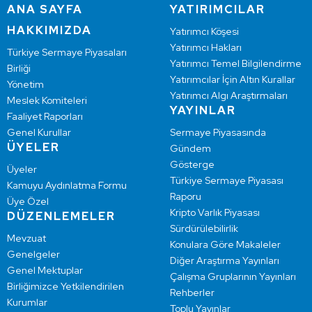
ANA SAYFA
YATIRIMCILAR
HAKKIMIZDA
Yatırımcı Köşesi
Yatırımcı Hakları
Türkiye Sermaye Piyasaları
Yatırımcı Temel Bilgilendirme
Birliği
Yatırımcılar İçin Altın Kurallar
Yönetim
Yatırımcı Algı Araştırmaları
Meslek Komiteleri
YAYINLAR
Faaliyet Raporları
Genel Kurullar
Sermaye Piyasasında
ÜYELER
Gündem
Gösterge
Üyeler
Türkiye Sermaye Piyasası
Kamuyu Aydınlatma Formu
Raporu
Üye Özel
Kripto Varlık Piyasası
DÜZENLEMELER
Sürdürülebilirlik
Mevzuat
Konulara Göre Makaleler
Genelgeler
Diğer Araştırma Yayınları
Genel Mektuplar
Çalışma Gruplarının Yayınları
Birliğimizce Yetkilendirilen
Rehberler
Kurumlar
Toplu Yayınlar