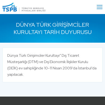
Menu
Close
DÜNYA TÜRK GIRIŞIMCILER
KURULTAYI TARIH DUYURUSU
Dünya Türk Girişimciler Kurultayı” Dış Ticaret
Müsteşarlığı (DTM) ve Dış Ekonomik İlişkiler Kurulu
(DEİK) ev sahipliğinde 10-11 Nisan 2009’da İstanbul’da
yapılacak.