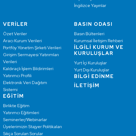
İngilizce Yayınlar
VERİLER
BASIN ODASI
Özet Veriler
Basın Bültenleri
Aracı Kurum Verileri
Kurumsal İletişim Rehberi
İLGİLİ KURUM VE
Portföy Yönetim Şirketi Verileri
KURULUŞLAR
Girişim Sermayesi Yatırımları
Verileri
Yurt İçi Kuruluşlar
Kaldıraçlı İşlem Bildirimleri
Yurt Dışı Kuruluşlar
Yatırımcı Profili
BİLGİ EDİNME
Elektronik Veri Dağıtım
İLETİŞİM
Sistemi
EĞİTİM
Birlikte Eğitim
Yatırımcı Eğitimleri
Seminerler/Webinarlar
Üyelerimizin Stajyer Politikaları
Sıkça Sorulan Sorular