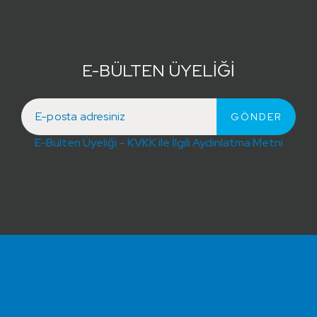
E-BÜLTEN ÜYELİĞİ
E-Bülten Üyeliği – KVKK ile İlgili Aydınlatma Metni