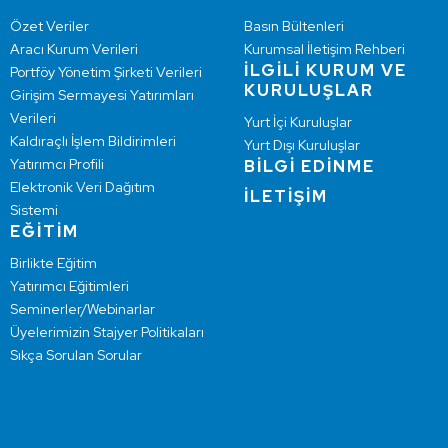
Özet Veriler
Basın Bültenleri
Aracı Kurum Verileri
Kurumsal İletişim Rehberi
İLGİLİ KURUM VE
Portföy Yönetim Şirketi Verileri
KURULUŞLAR
Girişim Sermayesi Yatırımları
Verileri
Yurt İçi Kuruluşlar
Kaldıraçlı İşlem Bildirimleri
Yurt Dışı Kuruluşlar
Yatırımcı Profili
BİLGİ EDİNME
Elektronik Veri Dağıtım
İLETİŞİM
Sistemi
EĞİTİM
Birlikte Eğitim
Yatırımcı Eğitimleri
Seminerler/Webinarlar
Üyelerimizin Stajyer Politikaları
Sıkça Sorulan Sorular