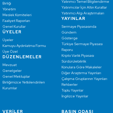
Yatırımcı Temel Bilgilendirme
Birliği
Yatırımcılar İçin Altın Kurallar
Yönetim
Yatırımcı Algı Araştırmaları
Meslek Komiteleri
YAYINLAR
Faaliyet Raporları
Genel Kurullar
Sermaye Piyasasında
ÜYELER
Gündem
Gösterge
Üyeler
Türkiye Sermaye Piyasası
Kamuyu Aydınlatma Formu
Raporu
Üye Özel
Kripto Varlık Piyasası
DÜZENLEMELER
Sürdürülebilirlik
Mevzuat
Konulara Göre Makaleler
Genelgeler
Diğer Araştırma Yayınları
Genel Mektuplar
Çalışma Gruplarının Yayınları
Birliğimizce Yetkilendirilen
Rehberler
Kurumlar
Toplu Yayınlar
İngilizce Yayınlar
VERİLER
BASIN ODASI