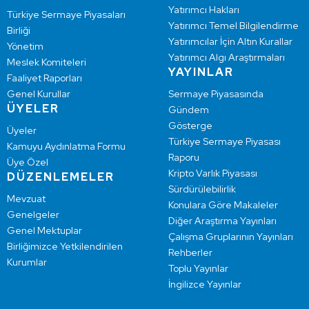
Yatırımcı Hakları
Türkiye Sermaye Piyasaları
Yatırımcı Temel Bilgilendirme
Birliği
Yatırımcılar İçin Altın Kurallar
Yönetim
Yatırımcı Algı Araştırmaları
Meslek Komiteleri
YAYINLAR
Faaliyet Raporları
Genel Kurullar
Sermaye Piyasasında
ÜYELER
Gündem
Gösterge
Üyeler
Türkiye Sermaye Piyasası
Kamuyu Aydınlatma Formu
Raporu
Üye Özel
Kripto Varlık Piyasası
DÜZENLEMELER
Sürdürülebilirlik
Mevzuat
Konulara Göre Makaleler
Genelgeler
Diğer Araştırma Yayınları
Genel Mektuplar
Çalışma Gruplarının Yayınları
Birliğimizce Yetkilendirilen
Rehberler
Kurumlar
Toplu Yayınlar
İngilizce Yayınlar