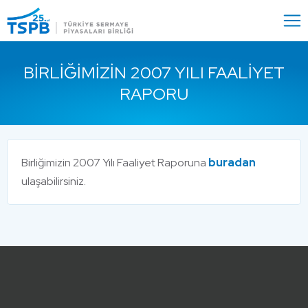
Menu
Close
BIRLIĞIMIZIN 2007 YILI FAALIYET
RAPORU
Birliğimizin 2007 Yılı Faaliyet Raporuna
buradan
ulaşabilirsiniz.