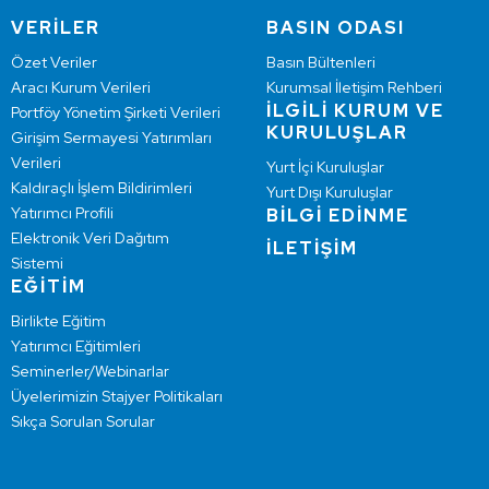
VERİLER
BASIN ODASI
Özet Veriler
Basın Bültenleri
Aracı Kurum Verileri
Kurumsal İletişim Rehberi
İLGİLİ KURUM VE
Portföy Yönetim Şirketi Verileri
KURULUŞLAR
Girişim Sermayesi Yatırımları
Verileri
Yurt İçi Kuruluşlar
Kaldıraçlı İşlem Bildirimleri
Yurt Dışı Kuruluşlar
Yatırımcı Profili
BİLGİ EDİNME
Elektronik Veri Dağıtım
İLETİŞİM
Sistemi
EĞİTİM
Birlikte Eğitim
Yatırımcı Eğitimleri
Seminerler/Webinarlar
Üyelerimizin Stajyer Politikaları
Sıkça Sorulan Sorular