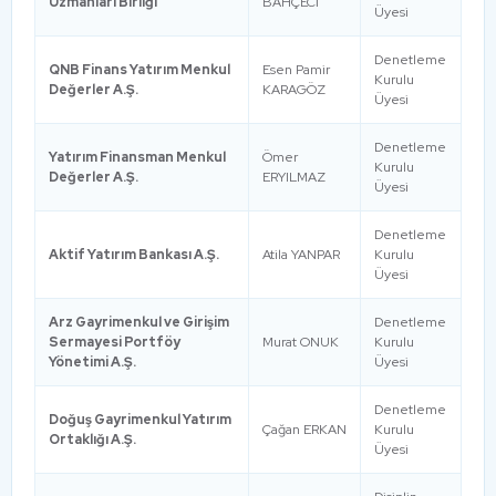
Uzmanları Birliği
BAHÇECİ
Üyesi
Denetleme
QNB Finans Yatırım Menkul
Esen Pamir
Kurulu
Değerler A.Ş.
KARAGÖZ
Üyesi
Denetleme
Yatırım Finansman Menkul
Ömer
Kurulu
Değerler A.Ş.
ERYILMAZ
Üyesi
Denetleme
Aktif Yatırım Bankası A.Ş.
Atila YANPAR
Kurulu
Üyesi
Arz Gayrimenkul ve Girişim
Denetleme
Sermayesi Portföy
Murat ONUK
Kurulu
Yönetimi A.Ş.
Üyesi
Denetleme
Doğuş Gayrimenkul Yatırım
Çağan ERKAN
Kurulu
Ortaklığı A.Ş.
Üyesi