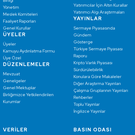
Birliği
Yatırımcılar İçin Altın Kurallar
Yönetim
Yatırımcı Algı Araştırmaları
Meslek Komiteleri
YAYINLAR
Faaliyet Raporları
Genel Kurullar
Sermaye Piyasasında
ÜYELER
Gündem
Gösterge
Üyeler
Türkiye Sermaye Piyasası
Kamuyu Aydınlatma Formu
Raporu
Üye Özel
Kripto Varlık Piyasası
DÜZENLEMELER
Sürdürülebilirlik
Mevzuat
Konulara Göre Makaleler
Genelgeler
Diğer Araştırma Yayınları
Genel Mektuplar
Çalışma Gruplarının Yayınları
Birliğimizce Yetkilendirilen
Rehberler
Kurumlar
Toplu Yayınlar
İngilizce Yayınlar
VERİLER
BASIN ODASI