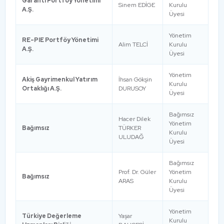
Garanti Portföy Yönetimi
Sinem EDİGE
Kurulu
A.Ş.
Üyesi
Yönetim
RE-PIE Portföy Yönetimi
Alim TELCİ
Kurulu
A.Ş.
Üyesi
Yönetim
Akiş Gayrimenkul Yatırım
İhsan Gökşin
Kurulu
Ortaklığı A.Ş.
DURUSOY
Üyesi
Bağımsız
Hacer Dilek
Yönetim
Bağımsız
TÜRKER
Kurulu
ULUDAĞ
Üyesi
Bağımsız
Prof. Dr. Güler
Yönetim
Bağımsız
ARAS
Kurulu
Üyesi
Yönetim
Türkiye Değerleme
Yaşar
Kurulu