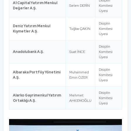
Disiplin
A1 Capital Yatırım Menkul
Selen DERİN
Komitesi
Değerler A.Ş.
Üyesi
Disiplin
Deniz Yatırım Menkul
Tuğba ÇAKIN
Komitesi
Kıymetler A.Ş.
Üyesi
Disiplin
Anadolubank A.Ş.
Suat İNCE
Komitesi
Üyesi
Disiplin
Albaraka Portföy Yönetimi
Muhammed
Komitesi
A.Ş.
Emin ÖZER
Üyesi
Disiplin
Alarko Gayrimenkul Yatırım
Mehmet
Komitesi
Ortaklığı A.Ş.
AHKEMOĞLU
Üyesi