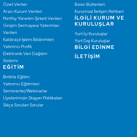
Özet Veriler
Basın Bültenleri
Aracı Kurum Verileri
Kurumsal İletişim Rehberi
İLGİLİ KURUM VE
Portföy Yönetim Şirketi Verileri
KURULUŞLAR
Girişim Sermayesi Yatırımları
Verileri
Yurt İçi Kuruluşlar
Kaldıraçlı İşlem Bildirimleri
Yurt Dışı Kuruluşlar
Yatırımcı Profili
BİLGİ EDİNME
Elektronik Veri Dağıtım
İLETİŞİM
Sistemi
EĞİTİM
Birlikte Eğitim
Yatırımcı Eğitimleri
Seminerler/Webinarlar
Üyelerimizin Stajyer Politikaları
Sıkça Sorulan Sorular