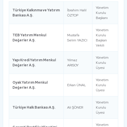
Yönetim
Türkiye Kalkınma ve Yatırım
İbrahim Halil
Kurulu
Bankası A.Ş.
ÖZTOP
Başkanı
Yönetim
TEB Yatırım Menkul
Mustafa
Kurulu
Değerler A.Ş.
Selim YAZICI
Başkan
Vekili
Yönetim
Yapı Kredi Yatırım Menkul
Yılmaz
Kurulu
Değerler A.Ş.
ARISOY
Üyesi
Yönetim
Oyak Yatırım Menkul
Erkan ÜNAL
Kurulu
Değerler A.Ş.
Üyesi
Yönetim
Türkiye Halk Bankası A.Ş.
Ali ŞÖNER
Kurulu
Üyesi
Yönetim