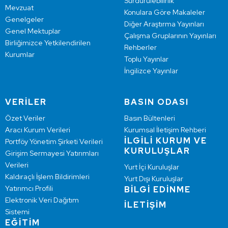
Sürdürülebilirlik
Mevzuat
Konulara Göre Makaleler
Genelgeler
Diğer Araştırma Yayınları
Genel Mektuplar
Çalışma Gruplarının Yayınları
Birliğimizce Yetkilendirilen
Rehberler
Kurumlar
Toplu Yayınlar
İngilizce Yayınlar
VERİLER
BASIN ODASI
Özet Veriler
Basın Bültenleri
Aracı Kurum Verileri
Kurumsal İletişim Rehberi
İLGİLİ KURUM VE
Portföy Yönetim Şirketi Verileri
KURULUŞLAR
Girişim Sermayesi Yatırımları
Verileri
Yurt İçi Kuruluşlar
Kaldıraçlı İşlem Bildirimleri
Yurt Dışı Kuruluşlar
Yatırımcı Profili
BİLGİ EDİNME
Elektronik Veri Dağıtım
İLETİŞİM
Sistemi
EĞİTİM