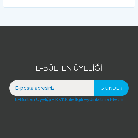
E-BÜLTEN ÜYELİĞİ
E-Bülten Üyeliği – KVKK ile İlgili Aydınlatma Metni