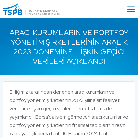
Menu
Close
ARACI KURUMLARIN VE PORTFÖY
YÖNETIM ŞIRKETLERININ ARALIK
2023 DÖNEMINE İLIŞKIN GEÇICI
VERILERI AÇIKLANDI
Birliğimiz tarafından derlenen aracı kurumların ve
portföy yönetim şirketlerinin 2023 yılına ait faaliyet
verilerine ilişkin geçici veriler İnternet sitemizde
yayımlandı. Borsa’da işlem görmeyen aracı kurumlar ve
portföy yönetim şirketlerinin finansal tablolarının resmi
kamuya açıklanma tarihi 10 Haziran 2024 tarihine