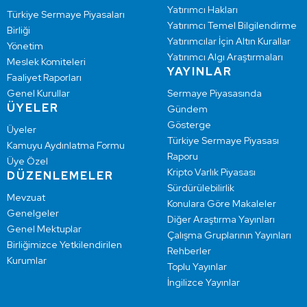
Yatırımcı Hakları
Türkiye Sermaye Piyasaları
Yatırımcı Temel Bilgilendirme
Birliği
Yatırımcılar İçin Altın Kurallar
Yönetim
Yatırımcı Algı Araştırmaları
Meslek Komiteleri
YAYINLAR
Faaliyet Raporları
Genel Kurullar
Sermaye Piyasasında
ÜYELER
Gündem
Gösterge
Üyeler
Türkiye Sermaye Piyasası
Kamuyu Aydınlatma Formu
Raporu
Üye Özel
Kripto Varlık Piyasası
DÜZENLEMELER
Sürdürülebilirlik
Mevzuat
Konulara Göre Makaleler
Genelgeler
Diğer Araştırma Yayınları
Genel Mektuplar
Çalışma Gruplarının Yayınları
Birliğimizce Yetkilendirilen
Rehberler
Kurumlar
Toplu Yayınlar
İngilizce Yayınlar