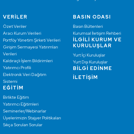
VERİLER
BASIN ODASI
Özet Veriler
Basın Bültenleri
Aracı Kurum Verileri
Kurumsal İletişim Rehberi
İLGİLİ KURUM VE
Portföy Yönetim Şirketi Verileri
KURULUŞLAR
Girişim Sermayesi Yatırımları
Verileri
Yurt İçi Kuruluşlar
Kaldıraçlı İşlem Bildirimleri
Yurt Dışı Kuruluşlar
Yatırımcı Profili
BİLGİ EDİNME
Elektronik Veri Dağıtım
İLETİŞİM
Sistemi
EĞİTİM
Birlikte Eğitim
Yatırımcı Eğitimleri
Seminerler/Webinarlar
Üyelerimizin Stajyer Politikaları
Sıkça Sorulan Sorular