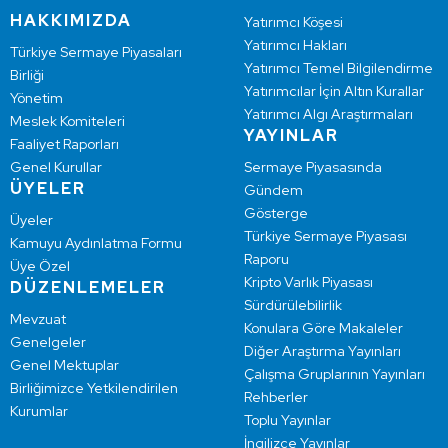
HAKKIMIZDA
Yatırımcı Köşesi
Yatırımcı Hakları
Türkiye Sermaye Piyasaları
Yatırımcı Temel Bilgilendirme
Birliği
Yatırımcılar İçin Altın Kurallar
Yönetim
Yatırımcı Algı Araştırmaları
Meslek Komiteleri
YAYINLAR
Faaliyet Raporları
Genel Kurullar
Sermaye Piyasasında
ÜYELER
Gündem
Gösterge
Üyeler
Türkiye Sermaye Piyasası
Kamuyu Aydınlatma Formu
Raporu
Üye Özel
Kripto Varlık Piyasası
DÜZENLEMELER
Sürdürülebilirlik
Mevzuat
Konulara Göre Makaleler
Genelgeler
Diğer Araştırma Yayınları
Genel Mektuplar
Çalışma Gruplarının Yayınları
Birliğimizce Yetkilendirilen
Rehberler
Kurumlar
Toplu Yayınlar
İngilizce Yayınlar