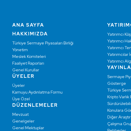
ANA SAYFA
YATIRIM
HAKKIMIZDA
Yatırımcı Köş
Yatırımcı Hak
Türkiye Sermaye Piyasaları Birliği
Yatırımcı Te
Yönetim
Yatırımcılar İ
Meslek Komiteleri
Yatırımcı Alg
Faaliyet Raporları
YAYINL
Genel Kurullar
ÜYELER
Sermaye Pi
Gösterge
Üyeler
Türkiye Ser
Kamuyu Aydınlatma Formu
Kripto Varlık
Üye Özel
Sürdürülebilir
DÜZENLEMELER
Konulara Gö
Mevzuat
Diğer Araştı
Genelgeler
Çalışma Grup
Genel Mektuplar
Rehberler