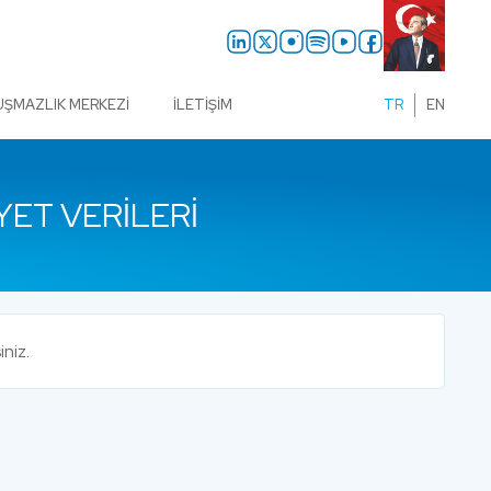
UŞMAZLIK MERKEZI
İLETIŞIM
TR
EN
YET VERILERI
iniz.