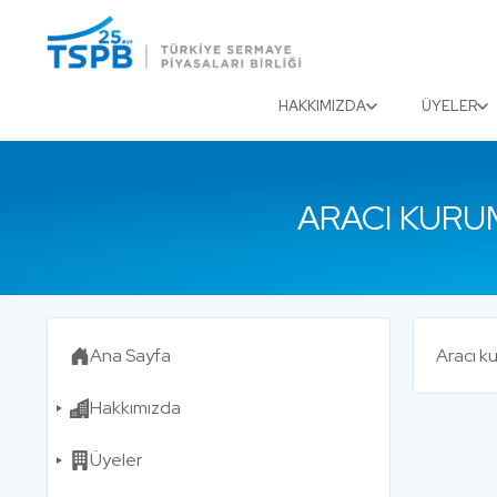
Menu
Close
HAKKIMIZDA
ÜYELER
ARACI KURUM
Ana Sayfa
Aracı k
Hakkımızda
Üyeler