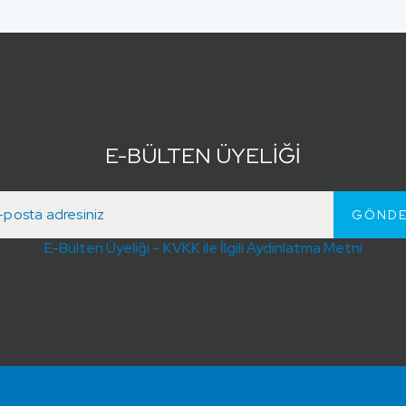
E-BÜLTEN ÜYELİĞİ
E-Bülten Üyeliği – KVKK ile İlgili Aydınlatma Metni