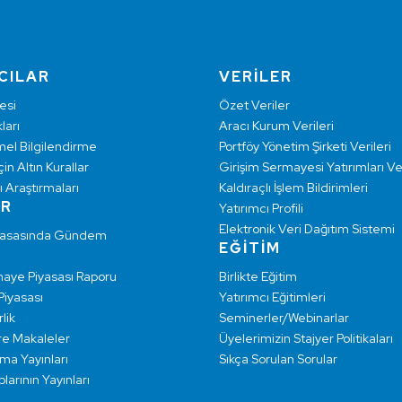
CILAR
VERİLER
esi
Özet Veriler
ları
Aracı Kurum Verileri
mel Bilgilendirme
Portföy Yönetim Şirketi Verileri
çin Altın Kurallar
Girişim Sermayesi Yatırımları Ver
ı Araştırmaları
Kaldıraçlı İşlem Bildirimleri
AR
Yatırımcı Profili
Elektronik Veri Dağıtım Sistemi
yasasında Gündem
EĞİTİM
maye Piyasası Raporu
Birlikte Eğitim
 Piyasası
Yatırımcı Eğitimleri
lik
Seminerler/Webinarlar
re Makaleler
Üyelerimizin Stajyer Politikaları
rma Yayınları
Sıkça Sorulan Sorular
larının Yayınları