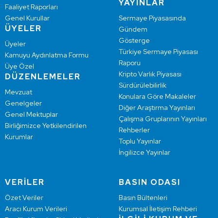
YAYINLAR
Faaliyet Raporları
Genel Kurullar
Sermaye Piyasasında
ÜYELER
Gündem
Gösterge
Üyeler
Türkiye Sermaye Piyasası
Kamuyu Aydınlatma Formu
Raporu
Üye Özel
Kripto Varlık Piyasası
DÜZENLEMELER
Sürdürülebilirlik
Mevzuat
Konulara Göre Makaleler
Genelgeler
Diğer Araştırma Yayınları
Genel Mektuplar
Çalışma Gruplarının Yayınları
Birliğimizce Yetkilendirilen
Rehberler
Kurumlar
Toplu Yayınlar
İngilizce Yayınlar
VERİLER
BASIN ODASI
Özet Veriler
Basın Bültenleri
Aracı Kurum Verileri
Kurumsal İletişim Rehberi