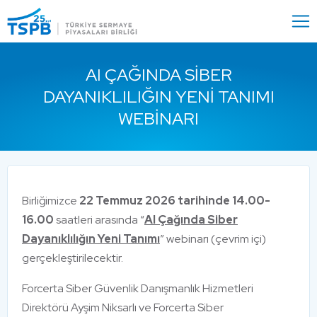
Menu
Close
AI ÇAĞINDA SIBER
DAYANIKLILIĞIN YENI TANIMI
WEBINARI
Birliğimizce
22 Temmuz 2026 tarihinde 14.00-
16.00
saatleri arasında “
AI Çağında Siber
Dayanıklılığın Yeni Tanımı
” webinarı (çevrim içi)
gerçekleştirilecektir.
Forcerta Siber Güvenlik Danışmanlık Hizmetleri
Direktörü Ayşim Niksarlı ve Forcerta Siber