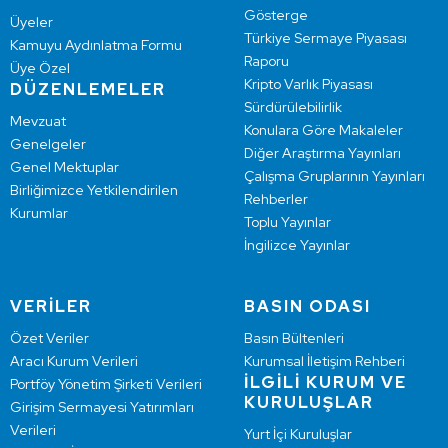
Gösterge
Üyeler
Türkiye Sermaye Piyasası
Kamuyu Aydınlatma Formu
Raporu
Üye Özel
Kripto Varlık Piyasası
DÜZENLEMELER
Sürdürülebilirlik
Mevzuat
Konulara Göre Makaleler
Genelgeler
Diğer Araştırma Yayınları
Genel Mektuplar
Çalışma Gruplarının Yayınları
Birliğimizce Yetkilendirilen
Rehberler
Kurumlar
Toplu Yayınlar
İngilizce Yayınlar
VERİLER
BASIN ODASI
Özet Veriler
Basın Bültenleri
Aracı Kurum Verileri
Kurumsal İletişim Rehberi
İLGİLİ KURUM VE
Portföy Yönetim Şirketi Verileri
KURULUŞLAR
Girişim Sermayesi Yatırımları
Verileri
Yurt İçi Kuruluşlar