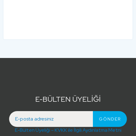
E-BÜLTEN ÜYELİĞİ
E-Bülten Üyeliği – KVKK ile İlgili Aydınlatma Metni