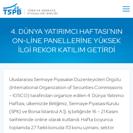
Menu
Close
4. DÜNYA YATIRIMCI HAFTASI’NIN
ON-LINE PANELLERINE YÜKSEK
İLGI REKOR KATILIM GETIRDI
Uluslararası Sermaye Piyasaları Düzenleyicileri Örgütü
(International Organization of Securities Commissions
– IOSCO) tarafından organize edilen 4. Dünya Yatırımcı
Haftası, ülkemizde Birliğimiz, Sermaye Piyasası Kurulu
(SPK) ve Borsa İstanbul A.Ş. iş birliğinde 16 – 21 Kasım
tarihlerinde online olarak kutlandı. Hafta boyunca
toplamda 27 farklı konuda 113 konu uzmanı, sektör