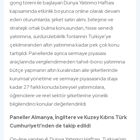
gong töreni ile başlayan Dünya Yatırımcı Haftası
kapsamında etkinlik boyunca online olarak devam
eden oturumlarda; şirket satın alımı, birleşme ve
stratejik ortak bulma konusundan, hisse senedi
yatırımına, sürdürülebilirlik fonlarının Türkiye’ye
çekilmesinden altın yatırımına kadar pek çok konu
tartışıldı. Panellerde ayrıca sermaye piyasası
araçlarında vergilendirmeden tahvil-bono yatırımına
bütçe yapmanın altın kuralından aile şirketlerinde
kurumsal yönetime ve sermaye piyasasında staja
kadar 27 farklı konuda bireysel yatırımcılara,
öğrencilere ve reel sektör şirketlerine yönelik
bilgilendirici konular değerlendirildi.
Paneller Almanya, İngiltere ve Kuzey Kıbrıs Türk
Cumhuriyeti’nden de takip edildi
On-line yapılan 4. Dünya Yatırımcı Haftası, Türkiye’nin