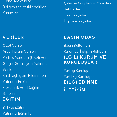
Genel Mektuplar
Çalışma Gruplarının Yayınları
Birliğimizce Yetkilendirilen
Rehberler
Kurumlar
Toplu Yayınlar
İngilizce Yayınlar
VERİLER
BASIN ODASI
Özet Veriler
Basın Bültenleri
Aracı Kurum Verileri
Kurumsal İletişim Rehberi
İLGİLİ KURUM VE
Portföy Yönetim Şirketi Verileri
KURULUŞLAR
Girişim Sermayesi Yatırımları
Verileri
Yurt İçi Kuruluşlar
Kaldıraçlı İşlem Bildirimleri
Yurt Dışı Kuruluşlar
Yatırımcı Profili
BİLGİ EDİNME
Elektronik Veri Dağıtım
İLETİŞİM
Sistemi
EĞİTİM
Birlikte Eğitim
Yatırımcı Eğitimleri