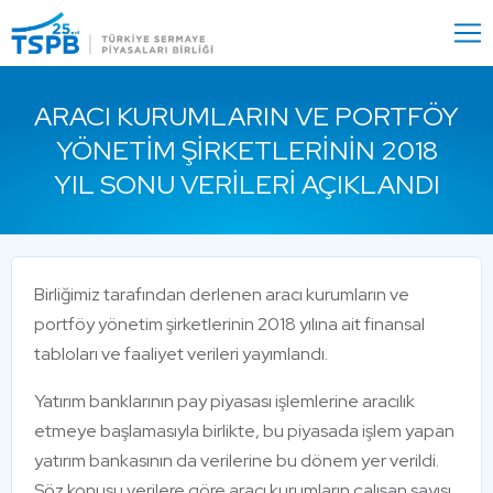
Menu
Close
ARACI KURUMLARIN VE PORTFÖY
YÖNETIM ŞIRKETLERININ 2018
YIL SONU VERILERI AÇIKLANDI
Birliğimiz tarafından derlenen aracı kurumların ve
portföy yönetim şirketlerinin 2018 yılına ait finansal
tabloları ve faaliyet verileri yayımlandı.
Yatırım banklarının pay piyasası işlemlerine aracılık
etmeye başlamasıyla birlikte, bu piyasada işlem yapan
yatırım bankasının da verilerine bu dönem yer verildi.
Söz konusu verilere göre aracı kurumların çalışan sayısı