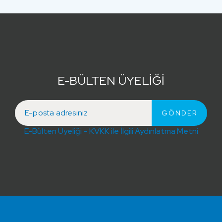
E-BÜLTEN ÜYELİĞİ
E-Bülten Üyeliği – KVKK ile İlgili Aydınlatma Metni