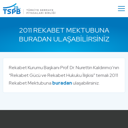
Menu
Close
2011 REKABET MEKTUBUNA
BURADAN ULAŞABILIRSINIZ
Rekabet Kurumu Başkanı Prof. Dr. Nurettin Kaldırımcı’nın
“Rekabet Gücü ve Rekabet Hukuku İlişkisi” temalı 2011
Rekabet Mektubuna
buradan
ulaşabilirsiniz.