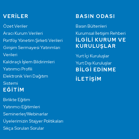
VERİLER
BASIN ODASI
Özet Veriler
Basın Bültenleri
Aracı Kurum Verileri
Kurumsal İletişim Rehberi
İLGİLİ KURUM VE
Portföy Yönetim Şirketi Verileri
KURULUŞLAR
Girişim Sermayesi Yatırımları
Verileri
Yurt İçi Kuruluşlar
Kaldıraçlı İşlem Bildirimleri
Yurt Dışı Kuruluşlar
Yatırımcı Profili
BİLGİ EDİNME
Elektronik Veri Dağıtım
İLETİŞİM
Sistemi
EĞİTİM
Birlikte Eğitim
Yatırımcı Eğitimleri
Seminerler/Webinarlar
Üyelerimizin Stajyer Politikaları
Sıkça Sorulan Sorular