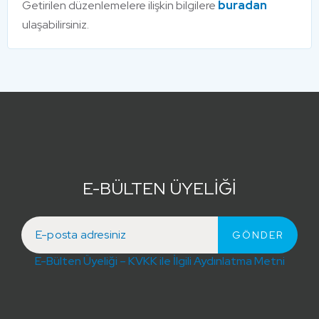
Getirilen düzenlemelere ilişkin bilgilere
buradan
ulaşabilirsiniz.
E-BÜLTEN ÜYELİĞİ
E-Bülten Üyeliği – KVKK ile İlgili Aydınlatma Metni