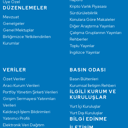
Üye Özel
Kripto Varlık Piyasası
DÜZENLEMELER
Sürdürülebilirlik
Mevzuat
Konulara Göre Makaleler
Genelgeler
Diğer Araştırma Yayınları
Genel Mektuplar
Çalışma Gruplarının Yayınları
Birliğimizce Yetkilendirilen
Rehberler
Kurumlar
Toplu Yayınlar
İngilizce Yayınlar
VERİLER
BASIN ODASI
Özet Veriler
Basın Bültenleri
Aracı Kurum Verileri
Kurumsal İletişim Rehberi
İLGİLİ KURUM VE
Portföy Yönetim Şirketi Verileri
KURULUŞLAR
Girişim Sermayesi Yatırımları
Verileri
Yurt İçi Kuruluşlar
Kaldıraçlı İşlem Bildirimleri
Yurt Dışı Kuruluşlar
Yatırımcı Profili
BİLGİ EDİNME
Elektronik Veri Dağıtım
İLETİŞİM