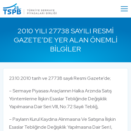
Menu
Close
2010 YILI 27738 SAYILI RESMI
GAZETE’DE YER ALAN ÖNEMLI
BILGILER
23.10.2010 tarih ve 27738 sayılı Resmi Gazete’de;
– Sermaye Piyasası Araçlarının Halka Arzında Satış
Yöntemlerine İlişkin Esaslar Tebliğinde Değişiklik
Yapılmasına Dair Seri:VIII, No:72 Sayılı Tebliğ,
– Payların Kurul Kaydına Alınmasına Ve Satışına İlişkin
Esaslar Tebliğinde Değişiklik Yapılmasına Dair Seri:I,