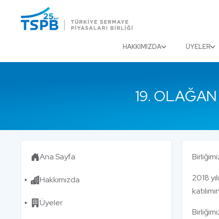
Menu
Close
HAKKIMIZDA
ÜYELER
19. OLAĞAN
Ana Sayfa
Birliğim
2018 yıl
Hakkımızda
katılımı
Üyeler
Birliği