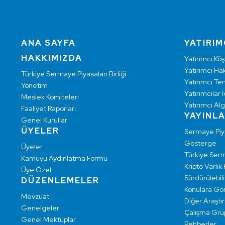
ANA SAYFA
YATIRIM
HAKKIMIZDA
Yatırımcı Köş
Yatırımcı Hak
Türkiye Sermaye Piyasaları Birliği
Yatırımcı Te
Yönetim
Yatırımcılar İ
Meslek Komiteleri
Yatırımcı Alg
Faaliyet Raporları
YAYINL
Genel Kurullar
ÜYELER
Sermaye Pi
Gösterge
Üyeler
Türkiye Ser
Kamuyu Aydınlatma Formu
Kripto Varlık
Üye Özel
Sürdürülebilir
DÜZENLEMELER
Konulara Gö
Mevzuat
Diğer Araştı
Genelgeler
Çalışma Grup
Genel Mektuplar
Rehberler