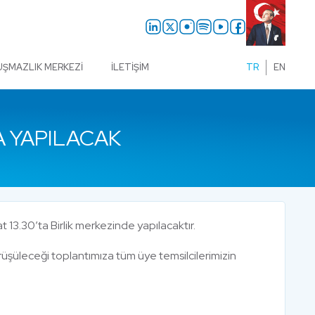
UŞMAZLIK MERKEZI
İLETIŞIM
TR
EN
A YAPILACAK
at 13.30’ta Birlik merkezinde yapılacaktır.
görüşüleceği toplantımıza tüm üye temsilcilerimizin