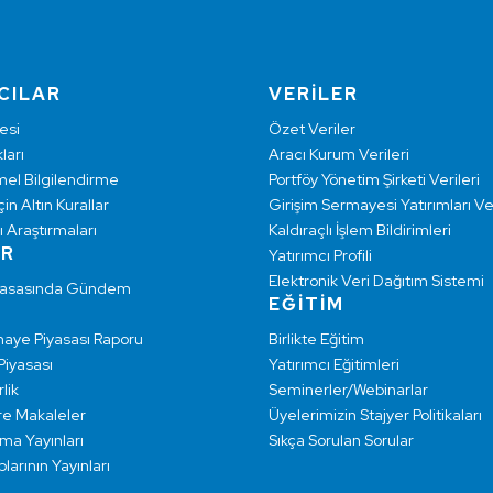
CILAR
VERİLER
esi
Özet Veriler
ları
Aracı Kurum Verileri
mel Bilgilendirme
Portföy Yönetim Şirketi Verileri
çin Altın Kurallar
Girişim Sermayesi Yatırımları Ver
ı Araştırmaları
Kaldıraçlı İşlem Bildirimleri
AR
Yatırımcı Profili
Elektronik Veri Dağıtım Sistemi
yasasında Gündem
EĞİTİM
maye Piyasası Raporu
Birlikte Eğitim
 Piyasası
Yatırımcı Eğitimleri
lik
Seminerler/Webinarlar
re Makaleler
Üyelerimizin Stajyer Politikaları
rma Yayınları
Sıkça Sorulan Sorular
larının Yayınları