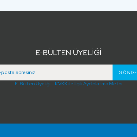
E-BÜLTEN ÜYELİĞİ
E-Bülten Üyeliği – KVKK ile İlgili Aydınlatma Metni