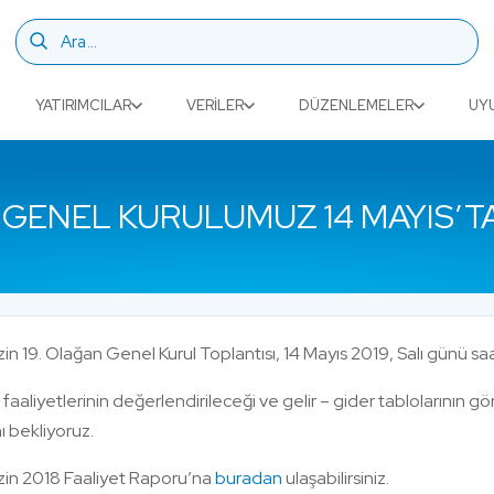
YATIRIMCILAR
VERILER
DÜZENLEMELER
UY
 GENEL KURULUMUZ 14 MAYIS’T
izin 19. Olağan Genel Kurul Toplantısı, 14 Mayıs 2019, Salı günü sa
ı faaliyetlerinin değerlendirileceği ve gelir – gider tablolarının 
nı bekliyoruz.
mizin 2018 Faaliyet Raporu’na
buradan
ulaşabilirsiniz.