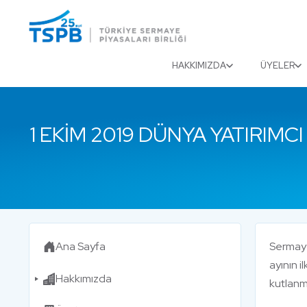
Menu
Close
HAKKIMIZDA
ÜYELER
1 EKIM 2019 DÜNYA YATIRIMC
Ana Sayfa
Sermaye
ayının i
Hakkımızda
kutlanm