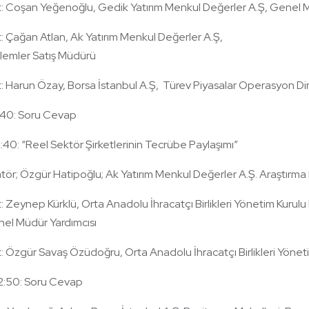
t: Coşan Yeğenoğlu, Gedik Yatırım Menkul Değerler A.Ş, Genel M
t: Çağan Atlan, Ak Yatırım Menkul Değerler A.Ş,
şlemler Satış Müdürü
t: Harun Özay, Borsa İstanbul A.Ş, Türev Piyasalar Operasyon Di
1:40: Soru Cevap
2:40: “Reel Sektör Şirketlerinin Tecrübe Paylaşımı”
ör; Özgür Hatipoğlu; Ak Yatırım Menkul Değerler A.Ş. Araştırm
t: Zeynep Kürklü, Orta Anadolu İhracatçı Birlikleri Yönetim Kur
nel Müdür Yardımcısı
t: Özgür Savaş Özüdoğru, Orta Anadolu İhracatçı Birlikleri Yönet
2:50: Soru Cevap