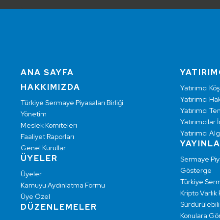
ANA SAYFA
YATIRIM
HAKKIMIZDA
Yatırımcı Köş
Yatırımcı Hak
Türkiye Sermaye Piyasaları Birliği
Yatırımcı Te
Yönetim
Yatırımcılar İ
Meslek Komiteleri
Yatırımcı Alg
Faaliyet Raporları
YAYINL
Genel Kurullar
ÜYELER
Sermaye Pi
Gösterge
Üyeler
Türkiye Ser
Kamuyu Aydınlatma Formu
Kripto Varlık
Üye Özel
Sürdürülebilir
DÜZENLEMELER
Konulara Gö