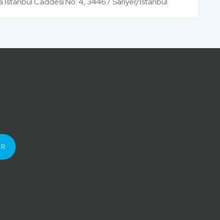
rsa İstanbul Caddesi No: 4, 34467 Sarıyer/İstanbul