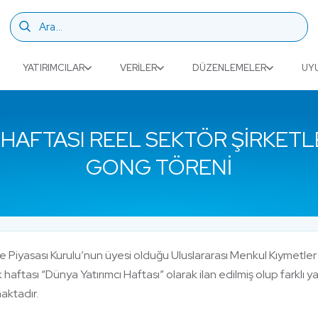
YATIRIMCILAR
VERILER
DÜZENLEMELER
UY
I HAFTASI REEL SEKTÖR ŞIRKETL
GONG TÖRENI
 Piyasası Kurulu’nun üyesi olduğu Uluslararası Menkul Kıymetler
lk haftası “Dünya Yatırımcı Haftası” olarak ilan edilmiş olup farklı yat
aktadır.