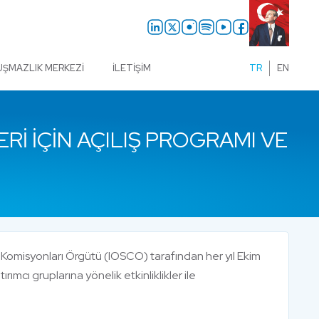
UŞMAZLIK MERKEZI
İLETIŞIM
TR
EN
ERI İÇIN AÇILIŞ PROGRAMI VE
 Komisyonları Örgütü (IOSCO) tarafından her yıl Ekim
ırımcı gruplarına yönelik etkinliklikler ile