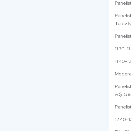
Panelis
Panelis
Türev İ
Panelis
11:30-1
11:40-1
Moderat
Panelis
A.Ş. Ge
Panelis
12:40-1