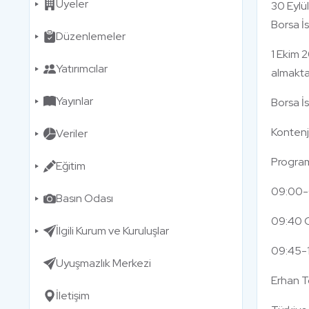
Üyeler
30 Eylü
Borsa İ
Düzenlemeler
1 Ekim 2
Yatırımcılar
almakta
Yayınlar
Borsa İ
Kontenj
Veriler
Progra
Eğitim
09:00-0
Basın Odası
09:40 
İlgili Kurum ve Kuruluşlar
09:45-1
Uyuşmazlık Merkezi
Erhan 
İletişim