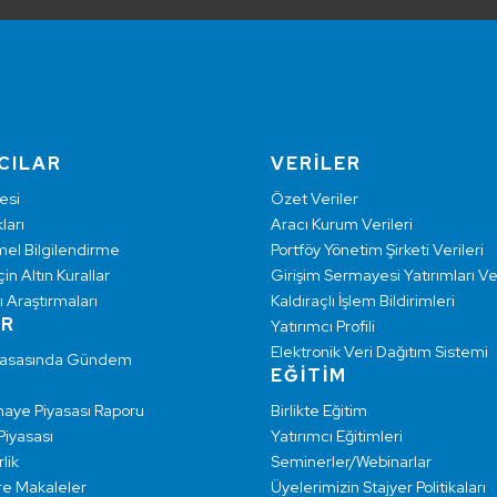
CILAR
VERİLER
esi
Özet Veriler
ları
Aracı Kurum Verileri
mel Bilgilendirme
Portföy Yönetim Şirketi Verileri
çin Altın Kurallar
Girişim Sermayesi Yatırımları Ver
ı Araştırmaları
Kaldıraçlı İşlem Bildirimleri
AR
Yatırımcı Profili
Elektronik Veri Dağıtım Sistemi
yasasında Gündem
EĞİTİM
maye Piyasası Raporu
Birlikte Eğitim
 Piyasası
Yatırımcı Eğitimleri
lik
Seminerler/Webinarlar
re Makaleler
Üyelerimizin Stajyer Politikaları