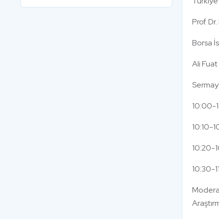
Türkiye 
Prof. Dr
Borsa İ
Ali Fua
Sermaye
10:00-1
10:10-1
10:20-1
10:30-11
Moderat
Araştı