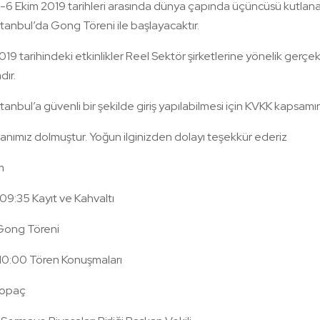
l-6 Ekim 2019 tarihleri arasında dünya çapında üçüncüsü kutlana
stanbul’da Gong Töreni ile başlayacaktır.
019 tarihindeki etkinlikler Reel Sektör şirketlerine yönelik gerçekl
dır.
stanbul’a güvenli bir şekilde giriş yapılabilmesi için KVKK kapsam
anımız dolmuştur. Yoğun ilginizden dolayı teşekkür ederiz
m
9:35 Kayıt ve Kahvaltı
Gong Töreni
0:00 Tören Konuşmaları
Topaç