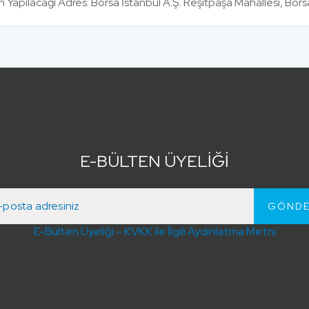
ğin Yapılacağı Adres: Borsa İstanbul A.Ş. Reşitpaşa Mahallesi, Bo
E-BÜLTEN ÜYELİĞİ
E-Bülten Üyeliği – KVKK ile İlgili Aydınlatma Metni