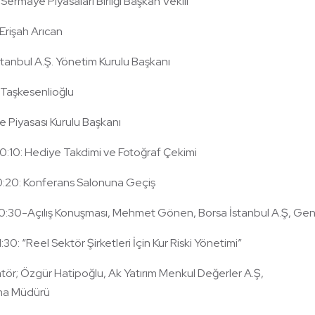
Sermaye Piyasaları Birliği Başkan Vekili
. Erişah Arıcan
stanbul A.Ş. Yönetim Kurulu Başkanı
t Taşkesenlioğlu
 Piyasası Kurulu Başkanı
0:10: Hediye Takdimi ve Fotoğraf Çekimi
0:20: Konferans Salonuna Geçiş
0:30-Açılış Konuşması, Mehmet Gönen, Borsa İstanbul A.Ş, Gene
:30: “Reel Sektör Şirketleri İçin Kur Riski Yönetimi”
ör; Özgür Hatipoğlu, Ak Yatırım Menkul Değerler A.Ş,
rma Müdürü