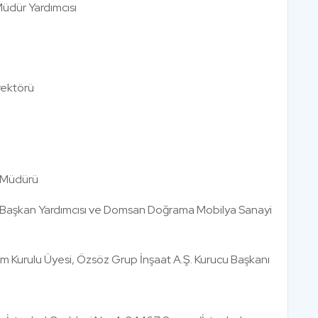
üdür Yardımcısı
rektörü
a Müdürü
ulu Başkan Yardımcısı ve Domsan Doğrama Mobilya Sanayi
im Kurulu Üyesi, Özsöz Grup İnşaat A.Ş. Kurucu Başkanı