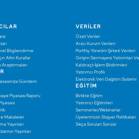
CILAR
VERİLER
esi
Özet Veriler
ları
Aracı Kurum Verileri
mel Bilgilendirme
Portföy Yönetim Şirketi Verileri
çin Altın Kurallar
Girişim Sermayesi Yatırımları Ver
ı Araştırmaları
Kaldıraçlı İşlem Bildirimleri
AR
Yatırımcı Profili
Elektronik Veri Dağıtım Sistemi
yasasında Gündem
EĞİTİM
maye Piyasası Raporu
Birlikte Eğitim
 Piyasası
Yatırımcı Eğitimleri
lik
Seminerler/Webinarlar
re Makaleler
Üyelerimizin Stajyer Politikaları
rma Yayınları
Sıkça Sorulan Sorular
larının Yayınları