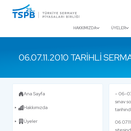
Menu
Close
HAKKIMIZDA
ÜYELER
06.07.11.2010 TARIHLI SE
Ana Sayfa
– 06-07
sınav s
Hakkımızda
tarihind
Üyeler
06.07.11
sitesin