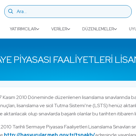
YATIRIMCILAR
VERILER
DÜZENLEMELER
UY
RMAYE PIYASASI FAALIYETLERI L
 Kasım 2010 Döneminde düzenlenen lisanslama sınavlarında başar
onuçları, lisanslama ve sicil Tutma Sistemi’ne (LSTS) henüz aktar
e aktarılacak olup sınavlarda başarılı olanlar bu tarihten itibaren
.2010 Tarihli Sermaye Piyasası Faaliyetleri Lisanslama Sınavları sın
de
http://basvurular.meb.gov.tr/tspakb/
adresinde yayınlan