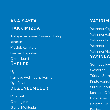
ANA SAYFA
YATIRIM
HAKKIMIZDA
Yatırımcı Köş
Yatırımcı Hak
Türkiye Sermaye Piyasaları Birliği
Yatırımcı Te
Yönetim
Yatırımcılar İ
Meslek Komiteleri
Yatırımcı Alg
Faaliyet Raporları
YAYINL
Genel Kurullar
ÜYELER
Sermaye Pi
Gösterge
Üyeler
Türkiye Ser
Kamuyu Aydınlatma Formu
Kripto Varlık
Üye Özel
Sürdürülebilir
DÜZENLEMELER
Konulara Gö
Mevzuat
Diğer Araştı
Genelgeler
Çalışma Grup
Genel Mektuplar
Rehberler