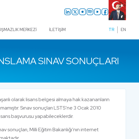
UŞMAZLIK MERKEZI
İLETIŞIM
TR
EN
ISANSLAMA SINAV SONUÇLARI
ılı olarak lisans belgesi almaya hak kazananların
ılmamıştır. Sınav sonuçları LSTS’ne 3 Ocak 2010
 lisans başvurusu yapabileceklerdir.
av sonuçları, Milli Eğitim Bakanlığı’nın internet
maktadır.