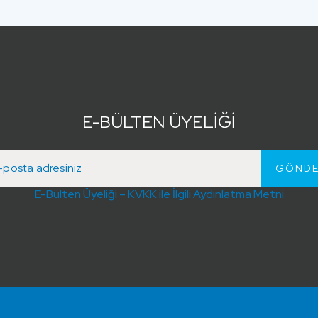
E-BÜLTEN ÜYELİĞİ
E-Bülten Üyeliği – KVKK ile İlgili Aydınlatma Metni