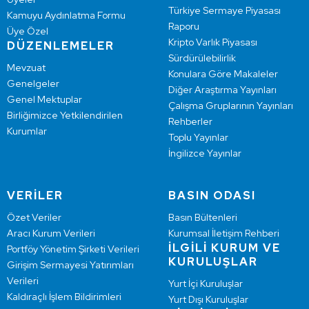
Türkiye Sermaye Piyasası
Kamuyu Aydınlatma Formu
Raporu
Üye Özel
Kripto Varlık Piyasası
DÜZENLEMELER
Sürdürülebilirlik
Mevzuat
Konulara Göre Makaleler
Genelgeler
Diğer Araştırma Yayınları
Genel Mektuplar
Çalışma Gruplarının Yayınları
Birliğimizce Yetkilendirilen
Rehberler
Kurumlar
Toplu Yayınlar
İngilizce Yayınlar
VERİLER
BASIN ODASI
Özet Veriler
Basın Bültenleri
Aracı Kurum Verileri
Kurumsal İletişim Rehberi
İLGİLİ KURUM VE
Portföy Yönetim Şirketi Verileri
KURULUŞLAR
Girişim Sermayesi Yatırımları
Verileri
Yurt İçi Kuruluşlar
Kaldıraçlı İşlem Bildirimleri
Yurt Dışı Kuruluşlar