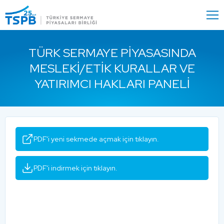
Menu
Close
TÜRK SERMAYE PIYASASINDA
MESLEKI/ETIK KURALLAR VE
YATIRIMCI HAKLARI PANELI
PDF'i yeni sekmede açmak için tıklayın.
PDF'i indirmek için tıklayın.