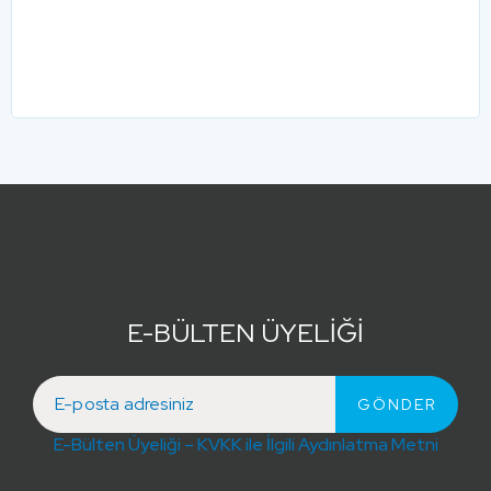
E-BÜLTEN ÜYELİĞİ
E-Bülten Üyeliği – KVKK ile İlgili Aydınlatma Metni