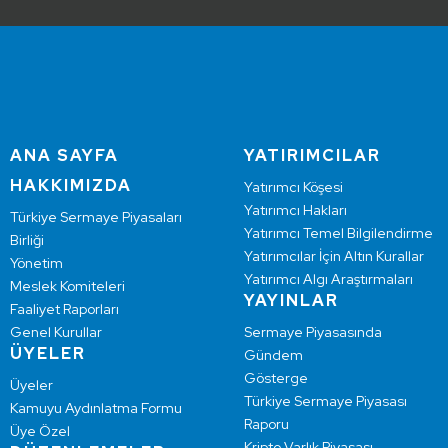
ANA SAYFA
YATIRIMCILAR
HAKKIMIZDA
Yatırımcı Köşesi
Yatırımcı Hakları
Türkiye Sermaye Piyasaları
Yatırımcı Temel Bilgilendirme
Birliği
Yatırımcılar İçin Altın Kurallar
Yönetim
Yatırımcı Algı Araştırmaları
Meslek Komiteleri
YAYINLAR
Faaliyet Raporları
Genel Kurullar
Sermaye Piyasasında
ÜYELER
Gündem
Gösterge
Üyeler
Türkiye Sermaye Piyasası
Kamuyu Aydınlatma Formu
Raporu
Üye Özel
Kripto Varlık Piyasası