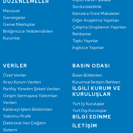
DÜZENLEMELER
Sürdürülebilirlik
Mevzuat
Konulara Göre Makaleler
Genelgeler
Diğer Araştırma Yayınları
Genel Mektuplar
Çalışma Gruplarının Yayınları
Birliğimizce Yetkilendirilen
Rehberler
Kurumlar
Toplu Yayınlar
İngilizce Yayınlar
VERİLER
BASIN ODASI
Özet Veriler
Basın Bültenleri
Aracı Kurum Verileri
Kurumsal İletişim Rehberi
İLGİLİ KURUM VE
Portföy Yönetim Şirketi Verileri
KURULUŞLAR
Girişim Sermayesi Yatırımları
Verileri
Yurt İçi Kuruluşlar
Kaldıraçlı İşlem Bildirimleri
Yurt Dışı Kuruluşlar
Yatırımcı Profili
BİLGİ EDİNME
Elektronik Veri Dağıtım
İLETİŞİM
Sistemi