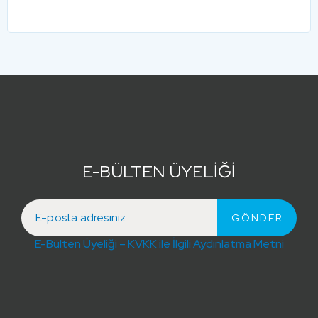
E-BÜLTEN ÜYELİĞİ
E-Bülten Üyeliği – KVKK ile İlgili Aydınlatma Metni