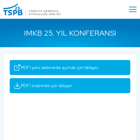
Menu
Close
IMKB 25. YIL KONFERANSI
PDF'i yeni sekmede açmak için tıklayın.
PDF'i indirmek için tıklayın.