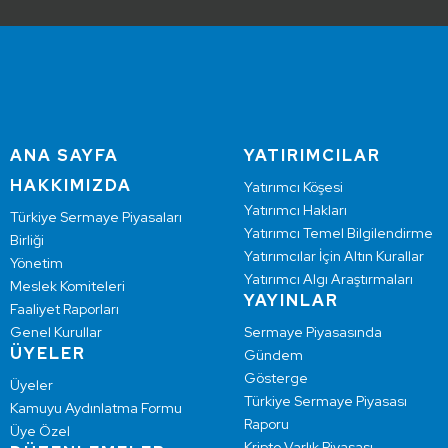
ANA SAYFA
YATIRIMCILAR
HAKKIMIZDA
Yatırımcı Köşesi
Yatırımcı Hakları
Türkiye Sermaye Piyasaları
Yatırımcı Temel Bilgilendirme
Birliği
Yatırımcılar İçin Altın Kurallar
Yönetim
Yatırımcı Algı Araştırmaları
Meslek Komiteleri
YAYINLAR
Faaliyet Raporları
Genel Kurullar
Sermaye Piyasasında
ÜYELER
Gündem
Gösterge
Üyeler
Türkiye Sermaye Piyasası
Kamuyu Aydınlatma Formu
Raporu
Üye Özel
Kripto Varlık Piyasası