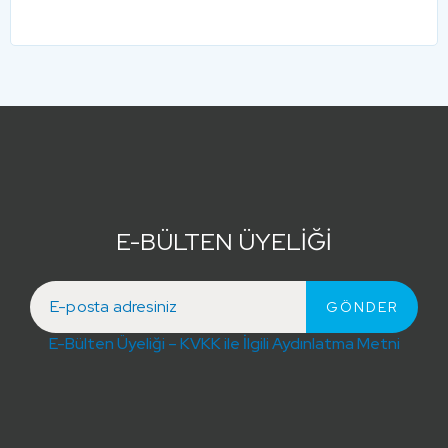
E-BÜLTEN ÜYELİĞİ
E-Bülten Üyeliği – KVKK ile İlgili Aydınlatma Metni