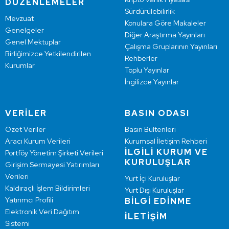
DÜZENLEMELER
Sürdürülebilirlik
Mevzuat
Konulara Göre Makaleler
Genelgeler
Diğer Araştırma Yayınları
Genel Mektuplar
Çalışma Gruplarının Yayınları
Birliğimizce Yetkilendirilen
Rehberler
Kurumlar
Toplu Yayınlar
İngilizce Yayınlar
VERİLER
BASIN ODASI
Özet Veriler
Basın Bültenleri
Aracı Kurum Verileri
Kurumsal İletişim Rehberi
İLGİLİ KURUM VE
Portföy Yönetim Şirketi Verileri
KURULUŞLAR
Girişim Sermayesi Yatırımları
Verileri
Yurt İçi Kuruluşlar
Kaldıraçlı İşlem Bildirimleri
Yurt Dışı Kuruluşlar
Yatırımcı Profili
BİLGİ EDİNME
Elektronik Veri Dağıtım
İLETİŞİM
Sistemi