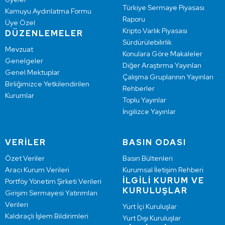
Türkiye Sermaye Piyasası
Kamuyu Aydınlatma Formu
Raporu
Üye Özel
Kripto Varlık Piyasası
DÜZENLEMELER
Sürdürülebilirlik
Mevzuat
Konulara Göre Makaleler
Genelgeler
Diğer Araştırma Yayınları
Genel Mektuplar
Çalışma Gruplarının Yayınları
Birliğimizce Yetkilendirilen
Rehberler
Kurumlar
Toplu Yayınlar
İngilizce Yayınlar
VERİLER
BASIN ODASI
Özet Veriler
Basın Bültenleri
Aracı Kurum Verileri
Kurumsal İletişim Rehberi
İLGİLİ KURUM VE
Portföy Yönetim Şirketi Verileri
KURULUŞLAR
Girişim Sermayesi Yatırımları
Verileri
Yurt İçi Kuruluşlar
Kaldıraçlı İşlem Bildirimleri
Yurt Dışı Kuruluşlar