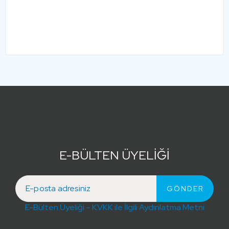
E-BÜLTEN ÜYELİĞİ
E-Bülten Üyeliği – KVKK ile İlgili Aydınlatma Metni