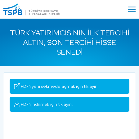
Menu
Close
TÜRK YATIRIMCISININ İLK TERCIHI
ALTIN, SON TERCIHI HISSE
SENEDI
PDF'i yeni sekmede açmak için tıklayın.
PDF'i indirmek için tıklayın.