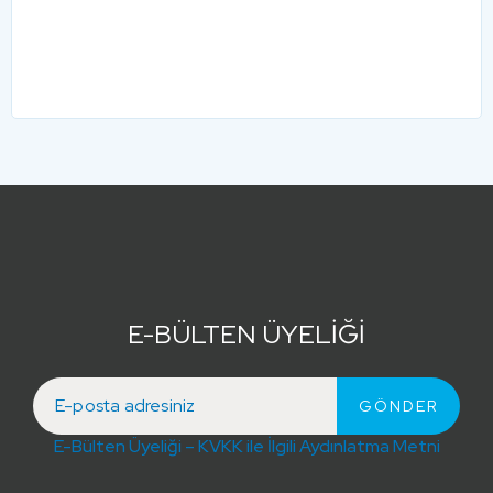
E-BÜLTEN ÜYELİĞİ
E-Bülten Üyeliği – KVKK ile İlgili Aydınlatma Metni