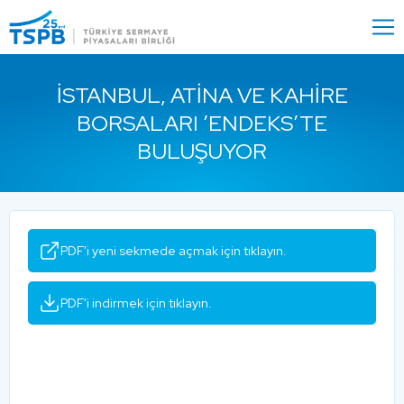
Menu
Close
İSTANBUL, ATINA VE KAHIRE
BORSALARI ’ENDEKS’TE
BULUŞUYOR
PDF'i yeni sekmede açmak için tıklayın.
PDF'i indirmek için tıklayın.