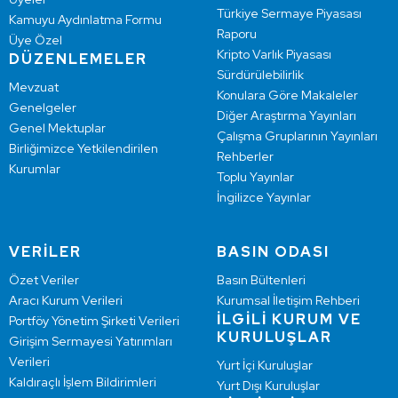
Türkiye Sermaye Piyasası
Kamuyu Aydınlatma Formu
Raporu
Üye Özel
Kripto Varlık Piyasası
DÜZENLEMELER
Sürdürülebilirlik
Mevzuat
Konulara Göre Makaleler
Genelgeler
Diğer Araştırma Yayınları
Genel Mektuplar
Çalışma Gruplarının Yayınları
Birliğimizce Yetkilendirilen
Rehberler
Kurumlar
Toplu Yayınlar
İngilizce Yayınlar
VERİLER
BASIN ODASI
Özet Veriler
Basın Bültenleri
Aracı Kurum Verileri
Kurumsal İletişim Rehberi
İLGİLİ KURUM VE
Portföy Yönetim Şirketi Verileri
KURULUŞLAR
Girişim Sermayesi Yatırımları
Verileri
Yurt İçi Kuruluşlar
Kaldıraçlı İşlem Bildirimleri
Yurt Dışı Kuruluşlar