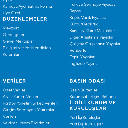
Türkiye Sermaye Piyasası
Kamuyu Aydınlatma Formu
Raporu
Üye Özel
Kripto Varlık Piyasası
DÜZENLEMELER
Sürdürülebilirlik
Mevzuat
Konulara Göre Makaleler
Genelgeler
Diğer Araştırma Yayınları
Genel Mektuplar
Çalışma Gruplarının Yayınları
Birliğimizce Yetkilendirilen
Rehberler
Kurumlar
Toplu Yayınlar
İngilizce Yayınlar
VERİLER
BASIN ODASI
Özet Veriler
Basın Bültenleri
Aracı Kurum Verileri
Kurumsal İletişim Rehberi
İLGİLİ KURUM VE
Portföy Yönetim Şirketi Verileri
KURULUŞLAR
Girişim Sermayesi Yatırımları
Verileri
Yurt İçi Kuruluşlar
Kaldıraçlı İşlem Bildirimleri
Yurt Dışı Kuruluşlar