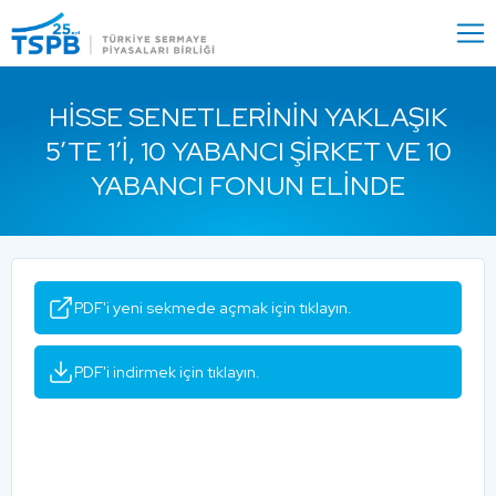
Menu
Close
HISSE SENETLERININ YAKLAŞIK
5’TE 1’I, 10 YABANCI ŞIRKET VE 10
YABANCI FONUN ELINDE
PDF'i yeni sekmede açmak için tıklayın.
PDF'i indirmek için tıklayın.