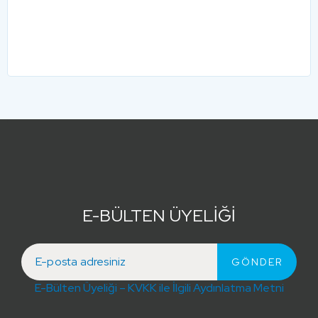
E-BÜLTEN ÜYELİĞİ
E-Bülten Üyeliği – KVKK ile İlgili Aydınlatma Metni