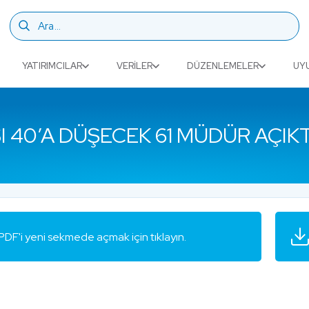
YATIRIMCILAR
VERILER
DÜZENLEMELER
UY
SI 40’A DÜŞECEK 61 MÜDÜR AÇIK
PDF'i yeni sekmede açmak için tıklayın.