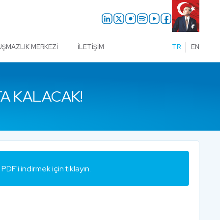
UŞMAZLIK MERKEZI
İLETIŞIM
TR
EN
TA KALACAK!
PDF'i indirmek için tıklayın.