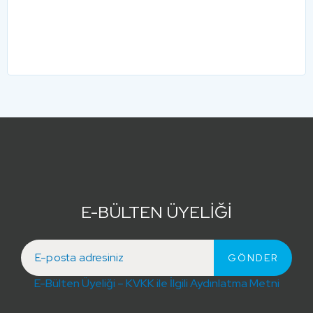
E-BÜLTEN ÜYELİĞİ
E-Bülten Üyeliği – KVKK ile İlgili Aydınlatma Metni