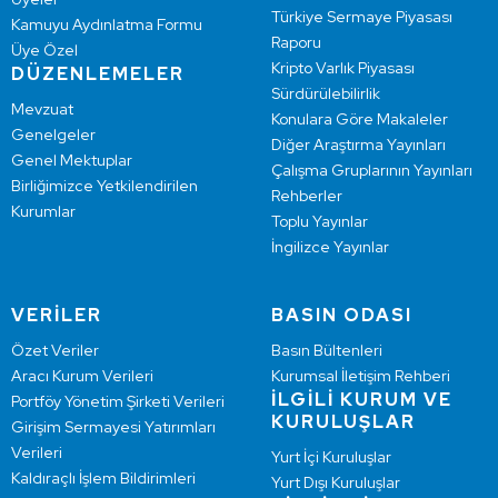
Türkiye Sermaye Piyasası
Kamuyu Aydınlatma Formu
Raporu
Üye Özel
Kripto Varlık Piyasası
DÜZENLEMELER
Sürdürülebilirlik
Mevzuat
Konulara Göre Makaleler
Genelgeler
Diğer Araştırma Yayınları
Genel Mektuplar
Çalışma Gruplarının Yayınları
Birliğimizce Yetkilendirilen
Rehberler
Kurumlar
Toplu Yayınlar
İngilizce Yayınlar
VERİLER
BASIN ODASI
Özet Veriler
Basın Bültenleri
Aracı Kurum Verileri
Kurumsal İletişim Rehberi
İLGİLİ KURUM VE
Portföy Yönetim Şirketi Verileri
KURULUŞLAR
Girişim Sermayesi Yatırımları
Verileri
Yurt İçi Kuruluşlar
Kaldıraçlı İşlem Bildirimleri
Yurt Dışı Kuruluşlar