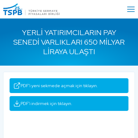
Menu
Close
YERLI YATIRIMCILARIN PAY
SENEDI VARLIKLARI 650 MILYAR
LIRAYA ULAŞTI
PDF'i yeni sekmede açmak için tıklayın.
PDF'i indirmek için tıklayın.