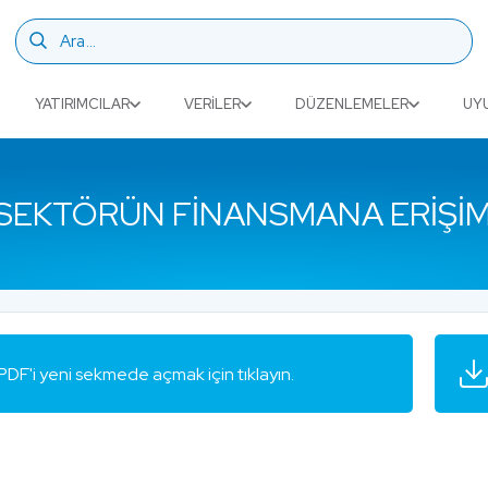
YATIRIMCILAR
VERILER
DÜZENLEMELER
UY
SEKTÖRÜN FINANSMANA ERIŞIMI”
PDF'i yeni sekmede açmak için tıklayın.