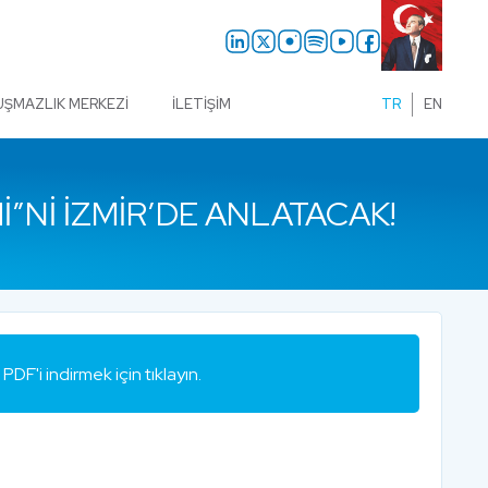
UŞMAZLIK MERKEZI
İLETIŞIM
TR
EN
NI İZMIR’DE ANLATACAK!
PDF'i indirmek için tıklayın.