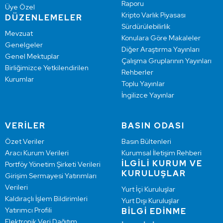
Raporu
Üye Özel
Kripto Varlık Piyasası
DÜZENLEMELER
Sürdürülebilirlik
Mevzuat
Konulara Göre Makaleler
Genelgeler
Diğer Araştırma Yayınları
Genel Mektuplar
Çalışma Gruplarının Yayınları
Birliğimizce Yetkilendirilen
Rehberler
Kurumlar
Toplu Yayınlar
İngilizce Yayınlar
VERİLER
BASIN ODASI
Özet Veriler
Basın Bültenleri
Aracı Kurum Verileri
Kurumsal İletişim Rehberi
İLGİLİ KURUM VE
Portföy Yönetim Şirketi Verileri
KURULUŞLAR
Girişim Sermayesi Yatırımları
Verileri
Yurt İçi Kuruluşlar
Kaldıraçlı İşlem Bildirimleri
Yurt Dışı Kuruluşlar
Yatırımcı Profili
BİLGİ EDİNME
Elektronik Veri Dağıtım