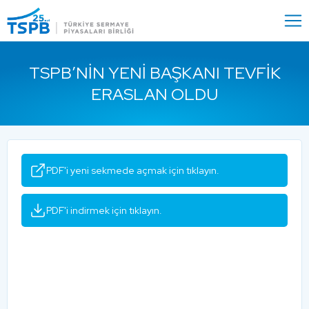
Menu
Close
TSPB’NIN YENI BAŞKANI TEVFIK
ERASLAN OLDU
PDF'i yeni sekmede açmak için tıklayın.
PDF'i indirmek için tıklayın.