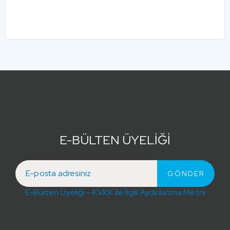
E-BÜLTEN ÜYELİĞİ
E-Bülten Üyeliği – KVKK ile İlgili Aydınlatma Metni