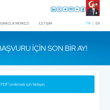
UŞMAZLIK MERKEZI
İLETIŞIM
TR
EN
AŞVURU IÇIN SON BIR AY!
PDF'i indirmek için tıklayın.