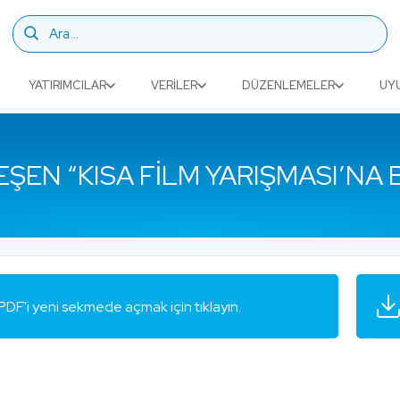
YATIRIMCILAR
VERILER
DÜZENLEMELER
UY
EN “KISA FILM YARIŞMASI’NA B
PDF'i yeni sekmede açmak için tıklayın.