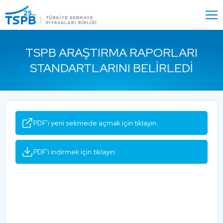
Menu
Close
TSPB ARAŞTIRMA RAPORLARI
STANDARTLARINI BELIRLEDI
PDF'i yeni sekmede açmak için tıklayın.
PDF'i indirmek için tıklayın.