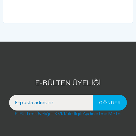
E-BÜLTEN ÜYELİĞİ
E-Bülten Üyeliği – KVKK ile İlgili Aydınlatma Metni