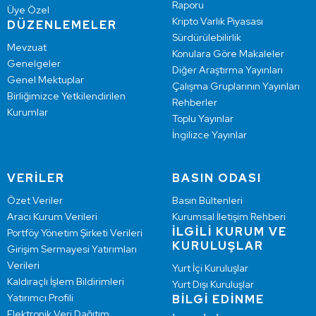
Raporu
Üye Özel
Kripto Varlık Piyasası
DÜZENLEMELER
Sürdürülebilirlik
Mevzuat
Konulara Göre Makaleler
Genelgeler
Diğer Araştırma Yayınları
Genel Mektuplar
Çalışma Gruplarının Yayınları
Birliğimizce Yetkilendirilen
Rehberler
Kurumlar
Toplu Yayınlar
İngilizce Yayınlar
VERİLER
BASIN ODASI
Özet Veriler
Basın Bültenleri
Aracı Kurum Verileri
Kurumsal İletişim Rehberi
İLGİLİ KURUM VE
Portföy Yönetim Şirketi Verileri
KURULUŞLAR
Girişim Sermayesi Yatırımları
Verileri
Yurt İçi Kuruluşlar
Kaldıraçlı İşlem Bildirimleri
Yurt Dışı Kuruluşlar
Yatırımcı Profili
BİLGİ EDİNME
Elektronik Veri Dağıtım