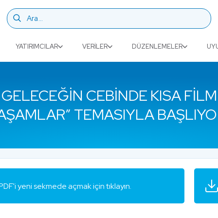
YATIRIMCILAR
VERILER
DÜZENLEMELER
UY
 GELECEĞIN CEBINDE KISA FILM 
AŞAMLAR” TEMASIYLA BAŞLIYO
PDF'i yeni sekmede açmak için tıklayın.