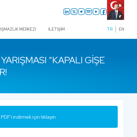
UŞMAZLIK MERKEZI
İLETIŞIM
TR
EN
YARIŞMASI “KAPALI GIŞE
R!
PDF'i indirmek için tıklayın.