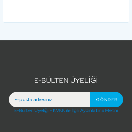
E-BÜLTEN ÜYELİĞİ
E-Bülten Üyeliği – KVKK ile İlgili Aydınlatma Metni