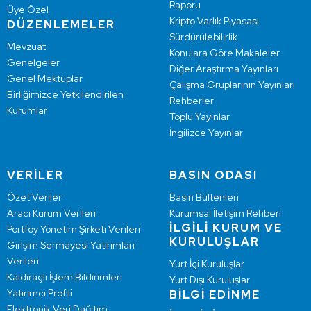
Raporu
Üye Özel
Kripto Varlık Piyasası
DÜZENLEMELER
Sürdürülebilirlik
Mevzuat
Konulara Göre Makaleler
Genelgeler
Diğer Araştırma Yayınları
Genel Mektuplar
Çalışma Gruplarının Yayınları
Birliğimizce Yetkilendirilen
Rehberler
Kurumlar
Toplu Yayınlar
İngilizce Yayınlar
VERİLER
BASIN ODASI
Özet Veriler
Basın Bültenleri
Aracı Kurum Verileri
Kurumsal İletişim Rehberi
İLGİLİ KURUM VE
Portföy Yönetim Şirketi Verileri
KURULUŞLAR
Girişim Sermayesi Yatırımları
Verileri
Yurt İçi Kuruluşlar
Kaldıraçlı İşlem Bildirimleri
Yurt Dışı Kuruluşlar
Yatırımcı Profili
BİLGİ EDİNME
Elektronik Veri Dağıtım