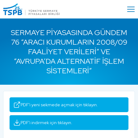
Menu
Close
SERMAYE PIYASASINDA GÜNDEM
76 “ARACI KURUMLARIN 2008/09
FAALIYET VERILERI” VE
“AVRUPA’DA ALTERNATIF İŞLEM
SISTEMLERI”
PDF'i yeni sekmede açmak için tıklayın.
PDF'i indirmek için tıklayın.