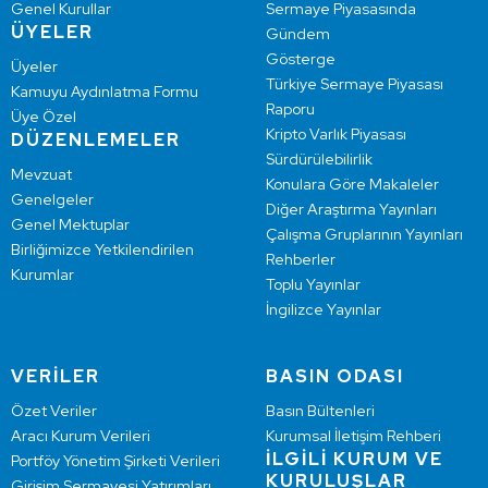
Genel Kurullar
Sermaye Piyasasında
ÜYELER
Gündem
Gösterge
Üyeler
Türkiye Sermaye Piyasası
Kamuyu Aydınlatma Formu
Raporu
Üye Özel
Kripto Varlık Piyasası
DÜZENLEMELER
Sürdürülebilirlik
Mevzuat
Konulara Göre Makaleler
Genelgeler
Diğer Araştırma Yayınları
Genel Mektuplar
Çalışma Gruplarının Yayınları
Birliğimizce Yetkilendirilen
Rehberler
Kurumlar
Toplu Yayınlar
İngilizce Yayınlar
VERİLER
BASIN ODASI
Özet Veriler
Basın Bültenleri
Aracı Kurum Verileri
Kurumsal İletişim Rehberi
İLGİLİ KURUM VE
Portföy Yönetim Şirketi Verileri
KURULUŞLAR
Girişim Sermayesi Yatırımları