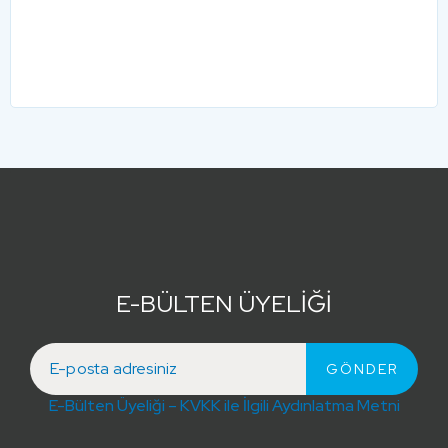
E-BÜLTEN ÜYELİĞİ
E-Bülten Üyeliği – KVKK ile İlgili Aydınlatma Metni