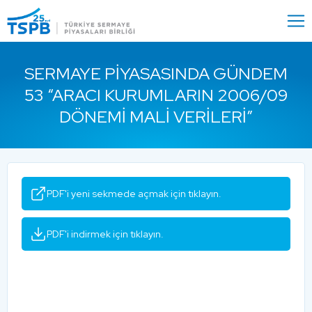
Menu
Close
SERMAYE PIYASASINDA GÜNDEM
53 “ARACI KURUMLARIN 2006/09
DÖNEMI MALI VERILERI”
PDF'i yeni sekmede açmak için tıklayın.
PDF'i indirmek için tıklayın.