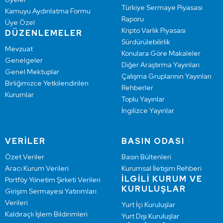
Türkiye Sermaye Piyasası
Kamuyu Aydınlatma Formu
Raporu
Üye Özel
Kripto Varlık Piyasası
DÜZENLEMELER
Sürdürülebilirlik
Mevzuat
Konulara Göre Makaleler
Genelgeler
Diğer Araştırma Yayınları
Genel Mektuplar
Çalışma Gruplarının Yayınları
Birliğimizce Yetkilendirilen
Rehberler
Kurumlar
Toplu Yayınlar
İngilizce Yayınlar
VERİLER
BASIN ODASI
Özet Veriler
Basın Bültenleri
Aracı Kurum Verileri
Kurumsal İletişim Rehberi
İLGİLİ KURUM VE
Portföy Yönetim Şirketi Verileri
KURULUŞLAR
Girişim Sermayesi Yatırımları
Verileri
Yurt İçi Kuruluşlar
Kaldıraçlı İşlem Bildirimleri
Yurt Dışı Kuruluşlar