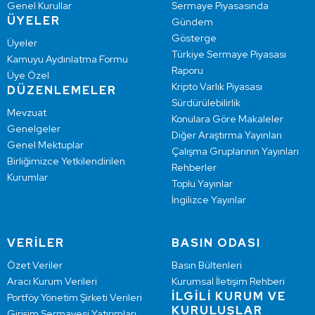
Genel Kurullar
Sermaye Piyasasında
ÜYELER
Gündem
Gösterge
Üyeler
Türkiye Sermaye Piyasası
Kamuyu Aydınlatma Formu
Raporu
Üye Özel
Kripto Varlık Piyasası
DÜZENLEMELER
Sürdürülebilirlik
Mevzuat
Konulara Göre Makaleler
Genelgeler
Diğer Araştırma Yayınları
Genel Mektuplar
Çalışma Gruplarının Yayınları
Birliğimizce Yetkilendirilen
Rehberler
Kurumlar
Toplu Yayınlar
İngilizce Yayınlar
VERİLER
BASIN ODASI
Özet Veriler
Basın Bültenleri
Aracı Kurum Verileri
Kurumsal İletişim Rehberi
İLGİLİ KURUM VE
Portföy Yönetim Şirketi Verileri
KURULUŞLAR
Girişim Sermayesi Yatırımları