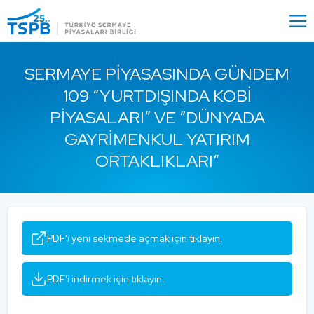
Menu
Close
SERMAYE PIYASASINDA GÜNDEM
109 “YURTDIŞINDA KOBİ
PIYASALARI” VE “DÜNYADA
GAYRIMENKUL YATIRIM
ORTAKLIKLARI”
PDF'i yeni sekmede açmak için tıklayın.
PDF'i indirmek için tıklayın.