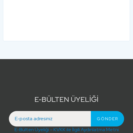
E-BÜLTEN ÜYELİĞİ
E-Bülten Üyeliği – KVKK ile İlgili Aydınlatma Metni