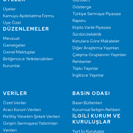
Gündem
Gösterge
Üyeler
Türkiye Sermaye Piyasası
Kamuyu Aydınlatma Formu
Raporu
Üye Özel
Kripto Varlık Piyasası
DÜZENLEMELER
Sürdürülebilirlik
Mevzuat
Konulara Göre Makaleler
Genelgeler
Diğer Araştırma Yayınları
Genel Mektuplar
Çalışma Gruplarının Yayınları
Birliğimizce Yetkilendirilen
Rehberler
Kurumlar
Toplu Yayınlar
İngilizce Yayınlar
VERİLER
BASIN ODASI
Özet Veriler
Basın Bültenleri
Aracı Kurum Verileri
Kurumsal İletişim Rehberi
İLGİLİ KURUM VE
Portföy Yönetim Şirketi Verileri
KURULUŞLAR
Girişim Sermayesi Yatırımları
Verileri
Yurt İçi Kuruluşlar