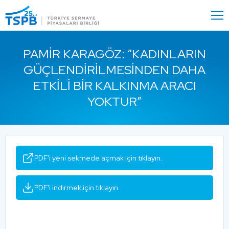
Menu
Close
PAMIR KARAGÖZ: “KADINLARIN
GÜÇLENDIRILMESINDEN DAHA
ETKILI BIR KALKINMA ARACI
YOKTUR”
PDF'i yeni sekmede açmak için tıklayın.
PDF'i indirmek için tıklayın.