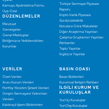
Türkiye Sermaye Piyasası
Kamuyu Aydınlatma Formu
Raporu
Üye Özel
Kripto Varlık Piyasası
DÜZENLEMELER
Sürdürülebilirlik
Mevzuat
Konulara Göre Makaleler
Genelgeler
Diğer Araştırma Yayınları
Genel Mektuplar
Çalışma Gruplarının Yayınları
Birliğimizce Yetkilendirilen
Rehberler
Kurumlar
Toplu Yayınlar
İngilizce Yayınlar
VERİLER
BASIN ODASI
Özet Veriler
Basın Bültenleri
Aracı Kurum Verileri
Kurumsal İletişim Rehberi
İLGİLİ KURUM VE
Portföy Yönetim Şirketi Verileri
KURULUŞLAR
Girişim Sermayesi Yatırımları
Verileri
Yurt İçi Kuruluşlar
Kaldıraçlı İşlem Bildirimleri
Yurt Dışı Kuruluşlar