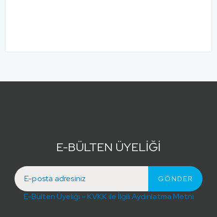
E-BÜLTEN ÜYELİĞİ
E-Bülten Üyeliği – KVKK ile İlgili Aydınlatma Metni