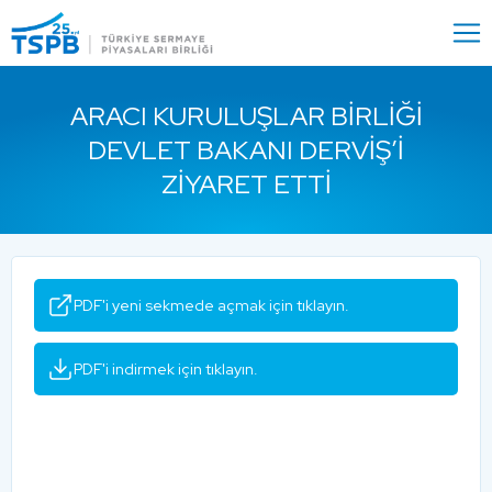
Menu
Close
ARACI KURULUŞLAR BIRLIĞI
DEVLET BAKANI DERVIŞ’I
ZIYARET ETTI
PDF'i yeni sekmede açmak için tıklayın.
PDF'i indirmek için tıklayın.